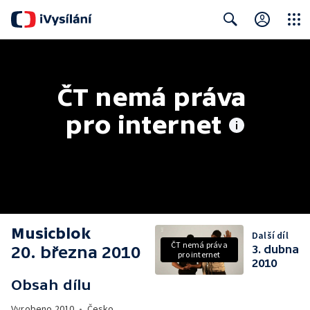
Close
Search
ČT nemá práva 
pro internet
Musicblok
Další díl
ČT nemá práva
20. března 2010
3. dubna
pro internet
2010
Obsah dílu
Vyrobeno
2010
•
Česko