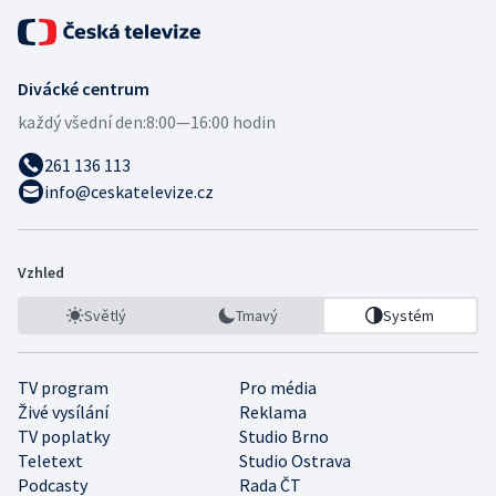
Divácké centrum
každý všední den:
8:00—16:00 hodin
261 136 113
info@ceskatelevize.cz
Vzhled
Světlý
Tmavý
Systém
TV program
Pro média
Živé vysílání
Reklama
TV poplatky
Studio Brno
Teletext
Studio Ostrava
Podcasty
Rada ČT