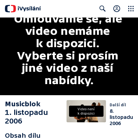
Omlouváme se, ale 
Close
Search
video nemáme 
k dispozici. 
Vyberte si prosím 
jiné video z naší 
nabídky.
Musicblok
Další díl
Video není
1. listopadu
8.
k dispozici
listopadu
2006
2006
Obsah dílu