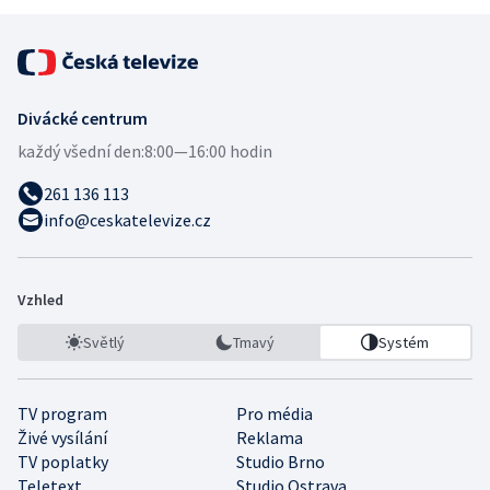
Divácké centrum
každý všední den:
8:00—16:00 hodin
261 136 113
info@ceskatelevize.cz
Vzhled
Světlý
Tmavý
Systém
TV program
Pro média
Živé vysílání
Reklama
TV poplatky
Studio Brno
Teletext
Studio Ostrava