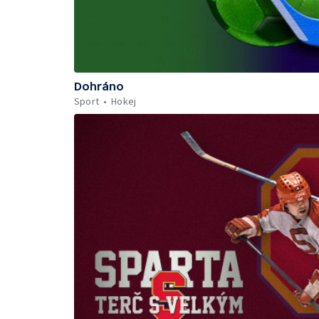
Dohráno
Sport
Hokej