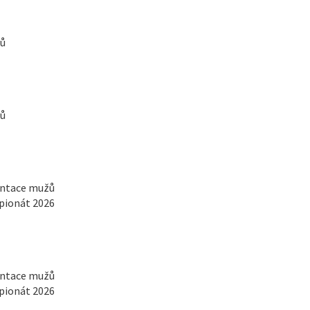
žů
žů
entace mužů
pionát 2026
entace mužů
pionát 2026