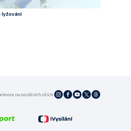
 lyžování
elevize na sociálních sítích: