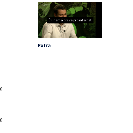
ČT nemá práva pro internet
Extra
žů
žů