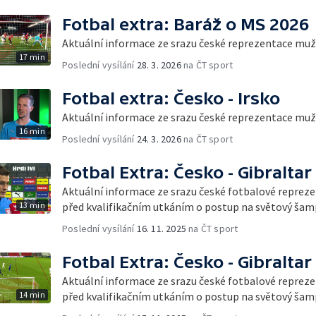
Fotbal extra: Baráž o MS 2026
Aktuální informace ze srazu české reprezentace mu
17 min
Poslední vysílání
28. 3. 2026
na ČT sport
Fotbal extra: Česko - Irsko
Aktuální informace ze srazu české reprezentace mu
16 min
Poslední vysílání
24. 3. 2026
na ČT sport
Fotbal Extra: Česko - Gibraltar
Aktuální informace ze srazu české fotbalové reprez
13 min
před kvalifikačním utkáním o postup na světový šam
Poslední vysílání
16. 11. 2025
na ČT sport
Fotbal Extra: Česko - Gibraltar
Aktuální informace ze srazu české fotbalové reprez
14 min
před kvalifikačním utkáním o postup na světový šam