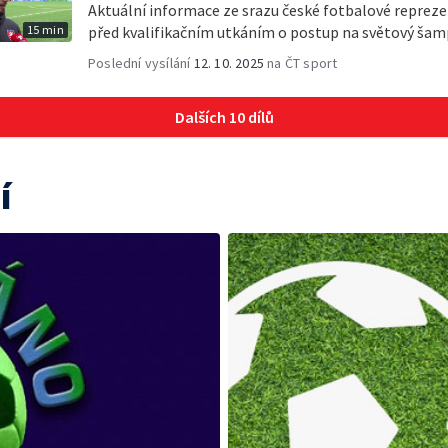
Aktuální informace ze srazu české fotbalové reprez
15 min
před kvalifikačním utkáním o postup na světový šam
Poslední vysílání
12. 10. 2025
na ČT sport
Dalších 10 dílů
í