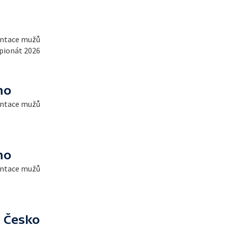
entace mužů
pionát 2026
no
entace mužů
no
entace mužů
- Česko