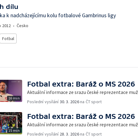
h dílu
a k nadcházejícímu kolu fotbalové Gambrinus ligy
o
2012
•
Česko
Fotbal
Fotbal extra: Baráž o MS 2026
Aktuální informace ze srazu české reprezentace mu
16 min
Poslední vysílání
30. 3. 2026
na ČT sport
Fotbal extra: Baráž o MS 2026
Aktuální informace ze srazu české reprezentace mu
15 min
Poslední vysílání
28. 3. 2026
na ČT sport