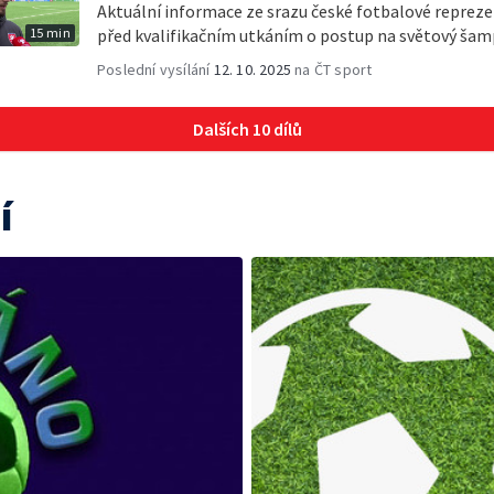
Aktuální informace ze srazu české fotbalové reprez
15 min
před kvalifikačním utkáním o postup na světový šam
Poslední vysílání
12. 10. 2025
na ČT sport
Dalších 10 dílů
í