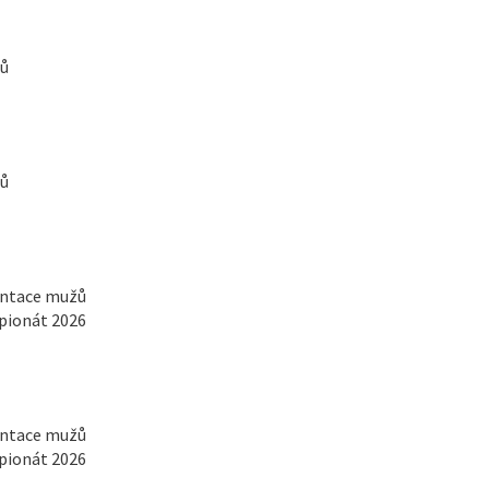
žů
žů
entace mužů
pionát 2026
entace mužů
pionát 2026