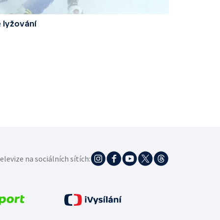
 lyžování
elevize na sociálních sítích: