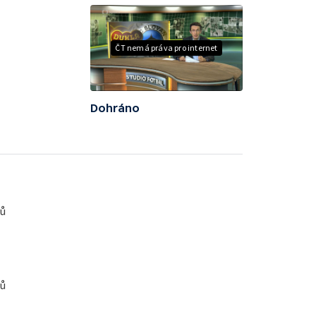
ČT nemá práva pro internet
Dohráno
žů
žů