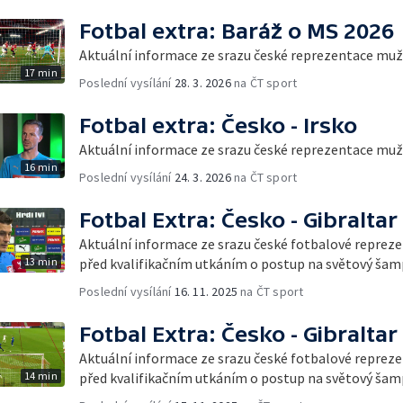
Fotbal extra: Baráž o MS 2026
Aktuální informace ze srazu české reprezentace mu
17 min
Poslední vysílání
28. 3. 2026
na ČT sport
Fotbal extra: Česko - Irsko
Aktuální informace ze srazu české reprezentace mu
16 min
Poslední vysílání
24. 3. 2026
na ČT sport
Fotbal Extra: Česko - Gibraltar
Aktuální informace ze srazu české fotbalové reprez
13 min
před kvalifikačním utkáním o postup na světový šam
Poslední vysílání
16. 11. 2025
na ČT sport
Fotbal Extra: Česko - Gibraltar
Aktuální informace ze srazu české fotbalové reprez
14 min
před kvalifikačním utkáním o postup na světový šam