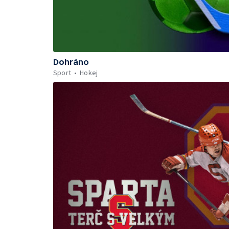
Dohráno
Sport
Hokej