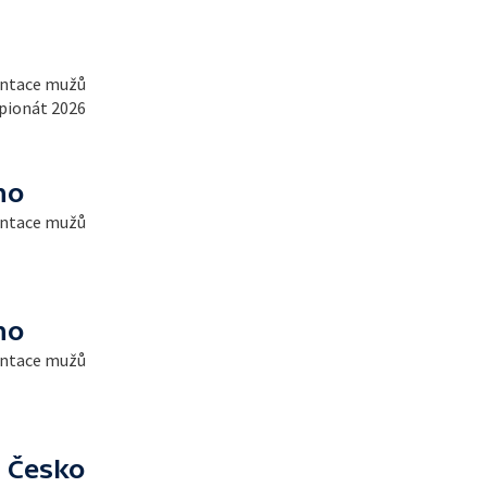
entace mužů
pionát 2026
no
entace mužů
no
entace mužů
- Česko