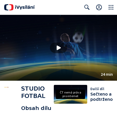
Close
Search
24 min
STUDIO
Další díl
ČT nemá práva
Sečteno a
FOTBAL
pro internet
podtrženo
Obsah dílu