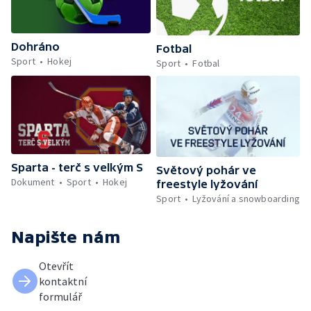
Dohráno
Fotbal
Sport
Hokej
Sport
Fotbal
Sparta - terč s velkým S
Světový pohár ve
Dokument
Sport
Hokej
freestyle lyžování
Sport
Lyžování a snowboarding
Napište nám
Otevřít
kontaktní
formulář