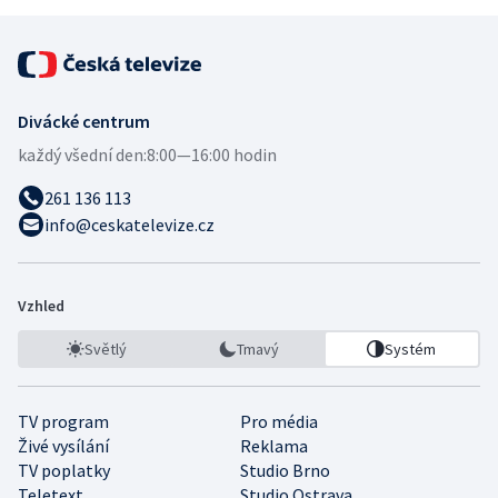
Divácké centrum
každý všední den:
8:00—16:00 hodin
261 136 113
info@ceskatelevize.cz
Vzhled
Světlý
Tmavý
Systém
TV program
Pro média
Živé vysílání
Reklama
TV poplatky
Studio Brno
Teletext
Studio Ostrava