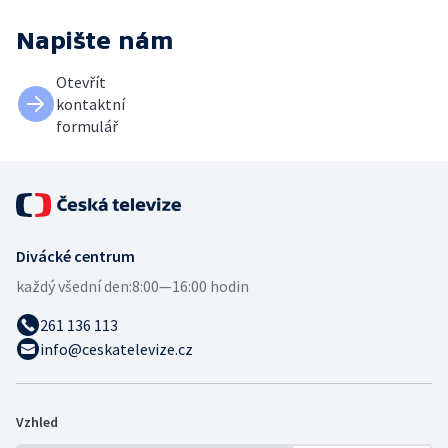
Napište nám
Otevřít
kontaktní
formulář
Divácké centrum
každý všední den:
8:00—16:00 hodin
261 136 113
info@ceskatelevize.cz
Vzhled