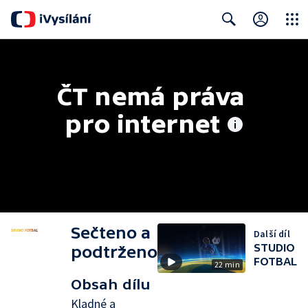
Close
Search
ČT nemá práva 
pro internet
Sečteno a
Další díl
STUDIO
podtrženo
FOTBAL
22 min
Obsah dílu
Kladné a