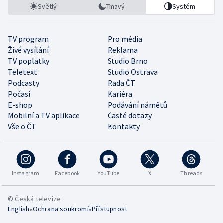
Světlý
Tmavý
Systém
TV program
Pro média
Živé vysílání
Reklama
TV poplatky
Studio Brno
Teletext
Studio Ostrava
Podcasty
Rada ČT
Počasí
Kariéra
E-shop
Podávání námětů
Mobilní a TV aplikace
Časté dotazy
Vše o ČT
Kontakty
Instagram
Facebook
YouTube
X
Threads
© Česká televize
•
•
English
Ochrana soukromí
Přístupnost