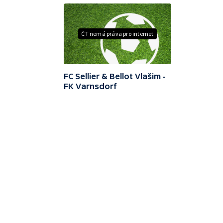
ČT nemá práva pro internet
FC Sellier & Bellot Vlašim -
FK Varnsdorf