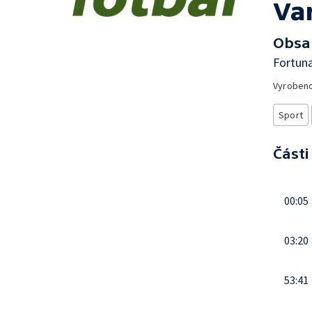
Va
Obsa
Fortuna
Vyroben
Sport
Části
00:05
03:20
53:41