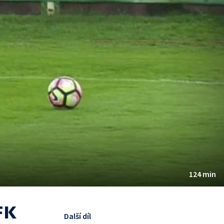
124 min
FK
Další díl