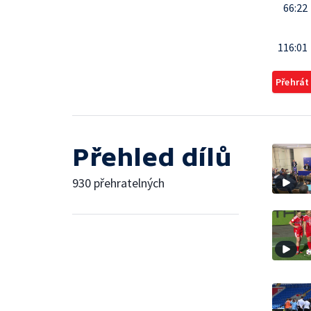
66:22
116:01
Přehrát
Přehled dílů
930 přehratelných