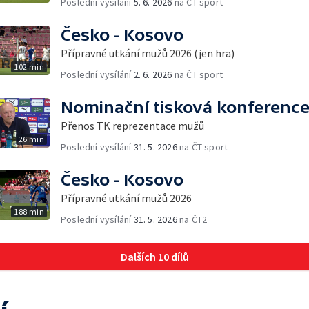
Poslední vysílání
5. 6. 2026
na ČT sport
Česko - Kosovo
Přípravné utkání mužů 2026 (jen hra)
102 min
Poslední vysílání
2. 6. 2026
na ČT sport
Nominační tisková konferenc
Přenos TK reprezentace mužů
26 min
Poslední vysílání
31. 5. 2026
na ČT sport
Česko - Kosovo
Přípravné utkání mužů 2026
188 min
Poslední vysílání
31. 5. 2026
na ČT2
Dalších 10 dílů