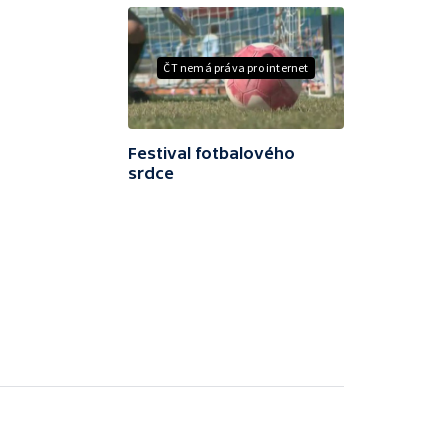
ČT nemá práva pro internet
Festival fotbalového
srdce