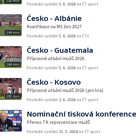
102 min
Poslední vysílání
5. 6. 2026
na ČT sport
Česko - Albánie
Kvalifikace na MS žen 2027
144 min
Poslední vysílání
5. 6. 2026
na ČT2
Česko - Guatemala
Přípravné utkání mužů 2026
164 min
Poslední vysílání
5. 6. 2026
na ČT sport
Česko - Kosovo
Přípravné utkání mužů 2026 (jen hra)
102 min
Poslední vysílání
2. 6. 2026
na ČT sport
Nominační tisková konferenc
Přenos TK reprezentace mužů
26 min
Poslední vysílání
31. 5. 2026
na ČT sport