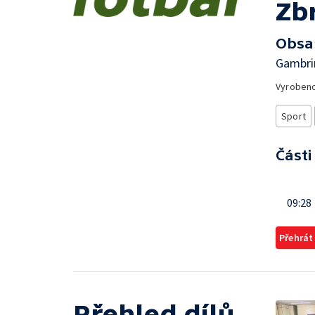
Zb
Obsa
Gambrin
Vyroben
Sport
Části
09:28
Přehrát
Přehled dílů