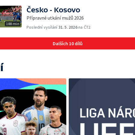
Česko - Kosovo
Přípravné utkání mužů 2026
188 min
Poslední vysílání
31. 5. 2026
na ČT2
Dalších 10 dílů
í