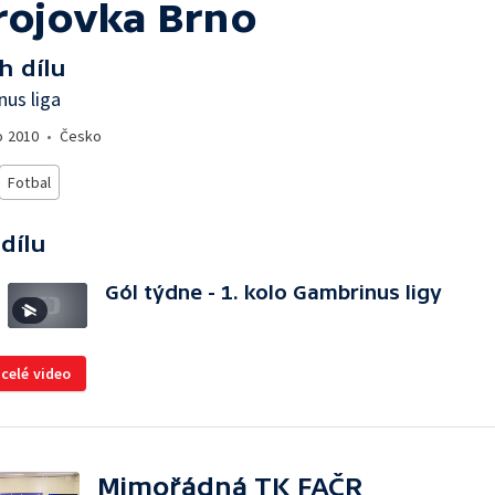
rojovka Brno
h dílu
us liga
o
2010
•
Česko
Fotbal
 dílu
Gól týdne - 1. kolo Gambrinus ligy
 celé video
Mimořádná TK FAČR