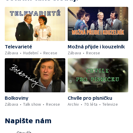
Televarieté
Možná přijde i kouzelník
Zábava
Hudební
Recese
Zábava
Recese
Bolkoviny
Chvíle pro písničku
Zábava
Talk show
Recese
Archiv
70. léta
Televize
Napište nám
Otevřít