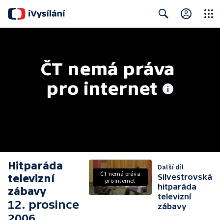
Close
Search
ČT nemá práva 
pro internet
Hitparáda
Další díl
ČT nemá práva
televizní
Silvestrovská
pro internet
hitparáda
zábavy
televizní
12. prosince
zábavy
2006