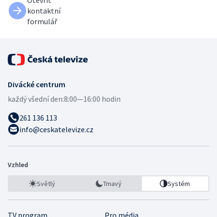
kontaktní
formulář
Divácké centrum
každý všední den:
8:00—16:00 hodin
261 136 113
info@ceskatelevize.cz
Vzhled
Světlý
Tmavý
Systém
TV program
Pro média