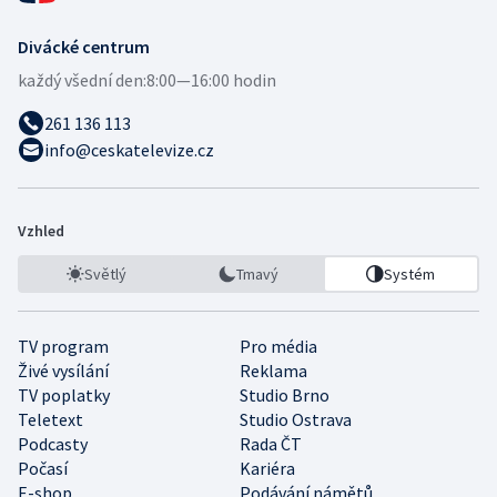
Divácké centrum
každý všední den:
8:00—16:00 hodin
261 136 113
info@ceskatelevize.cz
Vzhled
Světlý
Tmavý
Systém
TV program
Pro média
Živé vysílání
Reklama
TV poplatky
Studio Brno
Teletext
Studio Ostrava
Podcasty
Rada ČT
Počasí
Kariéra
E-shop
Podávání námětů