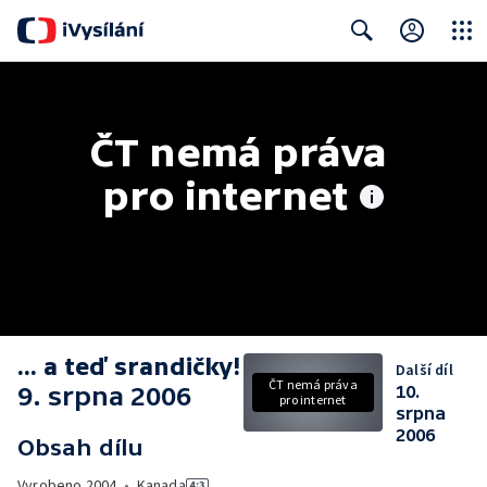
Close
Search
ČT nemá práva 
pro internet
... a teď srandičky!
Další díl
ČT nemá práva
9. srpna 2006
10.
pro internet
srpna
2006
Obsah dílu
Vyrobeno
2004
•
Kanada