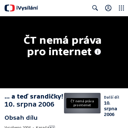
Close
Search
ČT nemá práva 
pro internet
... a teď srandičky!
Další díl
ČT nemá práva
10. srpna 2006
10.
pro internet
srpna
2006
Obsah dílu
Vyrobeno
2004
•
Kanada