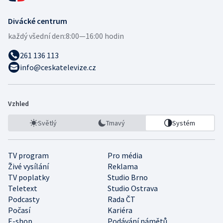
Divácké centrum
každý všední den:
8:00—16:00 hodin
261 136 113
info@ceskatelevize.cz
Vzhled
Světlý
Tmavý
Systém
TV program
Pro média
Živé vysílání
Reklama
TV poplatky
Studio Brno
Teletext
Studio Ostrava
Podcasty
Rada ČT
Počasí
Kariéra
E-shop
Podávání námětů