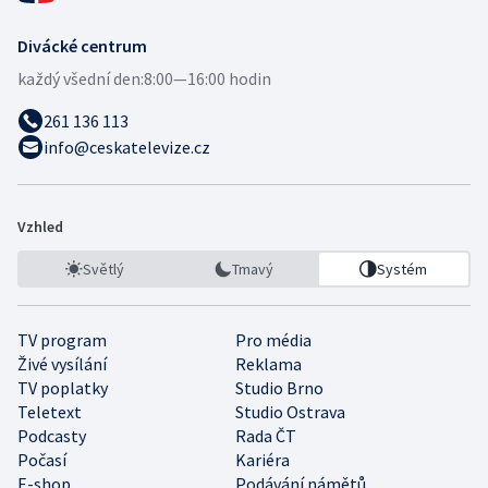
Divácké centrum
každý všední den:
8:00—16:00 hodin
261 136 113
info@ceskatelevize.cz
Vzhled
Světlý
Tmavý
Systém
TV program
Pro média
Živé vysílání
Reklama
TV poplatky
Studio Brno
Teletext
Studio Ostrava
Podcasty
Rada ČT
Počasí
Kariéra
E-shop
Podávání námětů