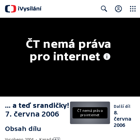
Close
Search
ČT nemá práva 
pro internet
... a teď srandičky!
Další díl
ČT nemá práva
7. června 2006
8.
pro internet
června
2006
Obsah dílu
Vyrobeno
2004
•
Kanada