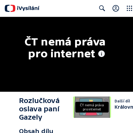
Clos
Search
ČT nemá práva 
pro internet
Rozlučková
Další díl
ČT nemá práva
Králov
oslava paní
pro internet
Gazely
Obsah dílu