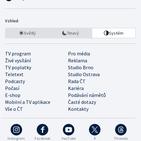
Vzhled
Světlý
Tmavý
Systém
TV program
Pro média
Živé vysílání
Reklama
TV poplatky
Studio Brno
Teletext
Studio Ostrava
Podcasty
Rada ČT
Počasí
Kariéra
E-shop
Podávání námětů
Mobilní a TV aplikace
Časté dotazy
Vše o ČT
Kontakty
Instagram
Facebook
YouTube
X
Threads