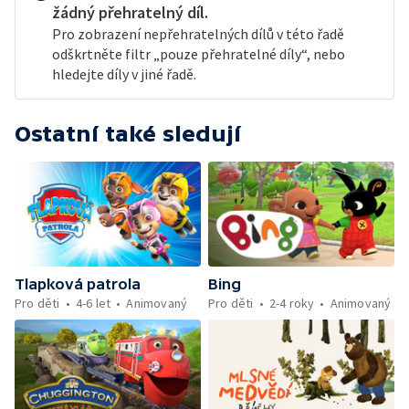
žádný přehratelný díl.
Pro zobrazení nepřehratelných dílů v této řadě
odškrtněte filtr „pouze přehratelné díly“, nebo
hledejte díly v jiné řadě.
Ostatní také sledují
Tlapková patrola
Bing
Pro děti
4-6 let
Animovaný
Pro děti
2-4 roky
Animovaný