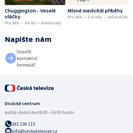
Chuggington - Veselé
Mlsné medvědí příběhy
vláčky
Pro děti
2-4 roky
Večerníček
Pro děti
4-6 let
Animovaný
Napište nám
Otevřít
kontaktní
formulář
Divácké centrum
každý všední den:
8:00—16:00 hodin
261 136 113
info@ceskatelevize.cz