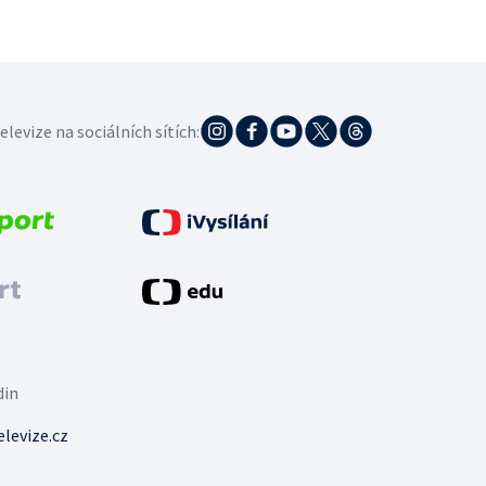
elevize na sociálních sítích:
din
levize.cz