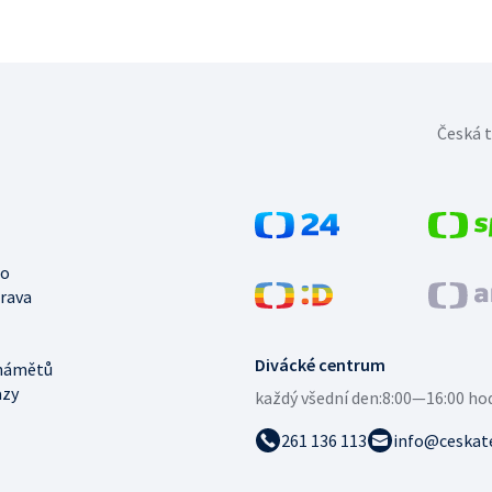
Česká t
no
trava
Divácké centrum
námětů
azy
každý všední den:
8:00—16:00 ho
261 136 113
info@ceskate