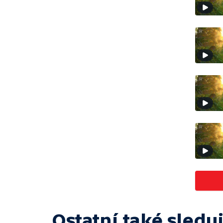
Ostatní také sleduj