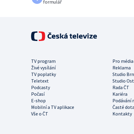
formulář
TV program
Pro média
Živé vysílání
Reklama
TV poplatky
Studio Br
Teletext
Studio Os
Podcasty
Rada ČT
Počasí
Kariéra
E-shop
Podávání 
Mobilní a TV aplikace
Časté dot
Vše o ČT
Kontakty