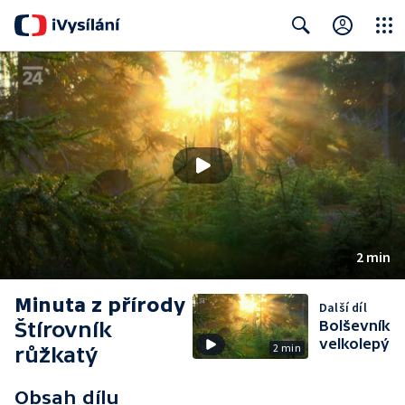
Close
Search
2 min
Minuta z přírody
Další díl
Štírovník
Bolševník
velkolepý
2 min
růžkatý
Obsah dílu