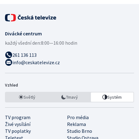
Divácké centrum
každý všední den:
8:00—16:00 hodin
261 136 113
info@ceskatelevize.cz
Vzhled
Světlý
Tmavý
Systém
TV program
Pro média
Živé vysílání
Reklama
TV poplatky
Studio Brno
Teletext
Studio Ostrava