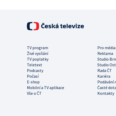
TV program
Pro média
Živé vysílání
Reklama
TV poplatky
Studio Br
Teletext
Studio Os
Podcasty
Rada ČT
Počasí
Kariéra
E-shop
Podávání 
Mobilní a TV aplikace
Časté dot
Vše o ČT
Kontakty