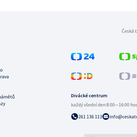
Česká t
no
trava
Divácké centrum
námětů
azy
každý všední den:
8:00—16:00 ho
261 136 113
info@ceskate