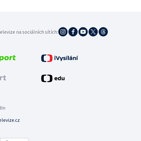
elevize na sociálních sítích:
din
levize.cz