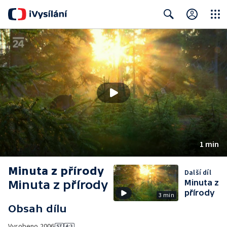
Close
Search
1 min
Minuta z přírody
Další díl
Minuta z přírody
Minuta z
přírody
3 min
Obsah dílu
Vyrobeno
2006