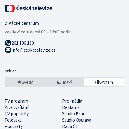
Divácké centrum
každý všední den:
8:00—16:00 hodin
261 136 113
info@ceskatelevize.cz
Vzhled
Světlý
Tmavý
Systém
TV program
Pro média
Živé vysílání
Reklama
TV poplatky
Studio Brno
Teletext
Studio Ostrava
Podcasty
Rada ČT