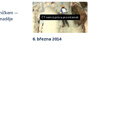
 míčkem —
ČT nemá práva pro internet
 naděje
6. března 2014