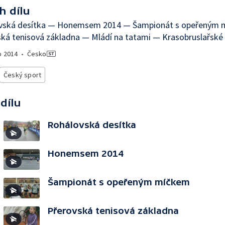
h dílu
vská desítka — Honemsem 2014 — Šampionát s opeřeným
ká tenisová základna — Mládí na tatami — Krasobruslařské
o
2014
•
Česko
Český sport
 dílu
Rohálovská desítka
Honemsem 2014
Šampionát s opeřeným míčkem
Přerovská tenisová základna