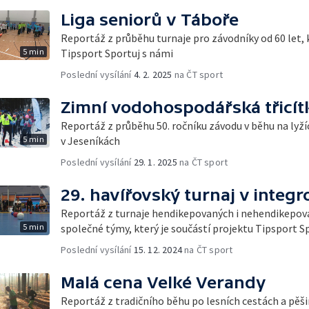
Liga seniorů v Táboře
Reportáž z průběhu turnaje pro závodníky od 60 let, k
5 min
Tipsport Sportuj s námi
Poslední vysílání
4. 2. 2025
na ČT sport
Zimní vodohospodářská třicít
Reportáž z průběhu 50. ročníku závodu v běhu na lyžíc
5 min
v Jeseníkách
Poslední vysílání
29. 1. 2025
na ČT sport
29. havířovský turnaj v integ
Reportáž z turnaje hendikepovaných i nehendikepova
5 min
společné týmy, který je součástí projektu Tipsport S
Poslední vysílání
15. 12. 2024
na ČT sport
Malá cena Velké Verandy
Reportáž z tradičního běhu po lesních cestách a pě