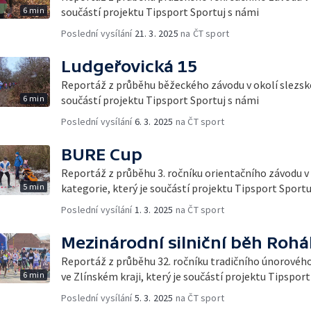
6 min
součástí projektu Tipsport Sportuj s námi
Poslední vysílání
21. 3. 2025
na ČT sport
Ludgeřovická 15
Reportáž z průběhu běžeckého závodu v okolí slezské
6 min
součástí projektu Tipsport Sportuj s námi
Poslední vysílání
6. 3. 2025
na ČT sport
BURE Cup
Reportáž z průběhu 3. ročníku orientačního závodu v
5 min
kategorie, který je součástí projektu Tipsport Sportu
Poslední vysílání
1. 3. 2025
na ČT sport
Mezinárodní silniční běh Rohá
Reportáž z průběhu 32. ročníku tradičního únorového
6 min
ve Zlínském kraji, který je součástí projektu Tipspor
Poslední vysílání
5. 3. 2025
na ČT sport