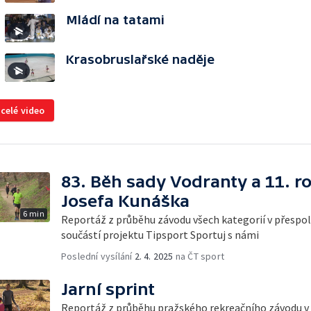
Mládí na tatami
Krasobruslařské naděje
 celé video
83. Běh sady Vodranty a 11. r
Josefa Kunáška
6 min
Reportáž z průběhu závodu všech kategorií v přespoln
součástí projektu Tipsport Sportuj s námi
Poslední vysílání
2. 4. 2025
na ČT sport
Jarní sprint
Reportáž z průběhu pražského rekreačního závodu v 