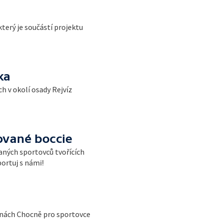
terý je součástí projektu
ka
h v okolí osady Rejvíz
rované boccie
ných sportovců tvořících
portuj s námi!
šinách Chocně pro sportovce