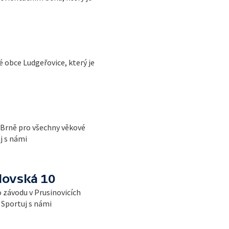
 obce Ludgeřovice, který je
 Brně pro všechny věkové
j s námi
lovská 10
 závodu v Prusinovicích
t Sportuj s námi