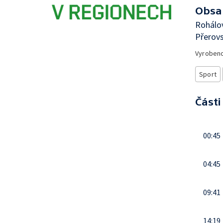
Obsa
Rohálo
Přerovs
Vyroben
Sport
Části
00:45
04:45
09:41
14:19