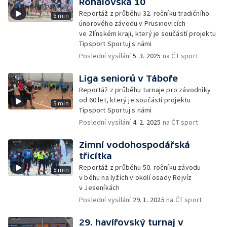
Rohálovská 10
Reportáž z průběhu 32. ročníku tradičního
6 min
únorového závodu v Prusinovicích
ve Zlínském kraji, který je součástí projektu
Tipsport Sportuj s námi
Poslední vysílání
5. 3. 2025
na ČT sport
Liga seniorů v Táboře
Reportáž z průběhu turnaje pro závodníky
od 60 let, který je součástí projektu
5 min
Tipsport Sportuj s námi
Poslední vysílání
4. 2. 2025
na ČT sport
Zimní vodohospodářská
třicítka
Reportáž z průběhu 50. ročníku závodu
5 min
v běhu na lyžích v okolí osady Rejvíz
v Jeseníkách
Poslední vysílání
29. 1. 2025
na ČT sport
29. havířovský turnaj v