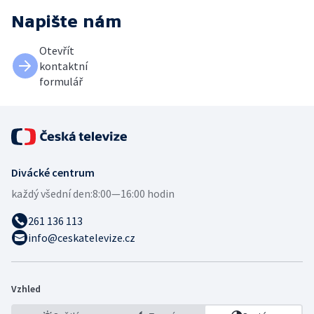
Napište nám
Otevřít
kontaktní
formulář
Divácké centrum
každý všední den:
8:00—16:00 hodin
261 136 113
info@ceskatelevize.cz
Vzhled