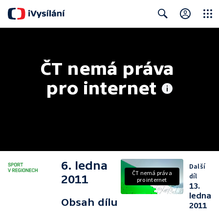
Close
Search
ČT nemá práva 
pro internet
6. ledna
Další
ČT nemá práva
díl
2011
pro internet
13.
ledna
Obsah dílu
2011