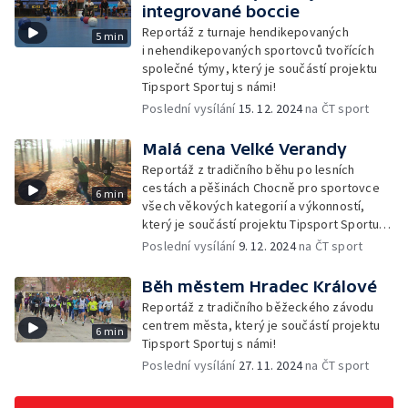
integrované boccie
Reportáž z turnaje hendikepovaných
5 min
i nehendikepovaných sportovců tvořících
společné týmy, který je součástí projektu
Tipsport Sportuj s námi!
Poslední vysílání
15. 12. 2024
na ČT sport
Malá cena Velké Verandy
Reportáž z tradičního běhu po lesních
cestách a pěšinách Chocně pro sportovce
6 min
všech věkových kategorií a výkonností,
který je součástí projektu Tipsport Sportuj
s námi!
Poslední vysílání
9. 12. 2024
na ČT sport
Běh městem Hradec Králové
Reportáž z tradičního běžeckého závodu
centrem města, který je součástí projektu
6 min
Tipsport Sportuj s námi!
Poslední vysílání
27. 11. 2024
na ČT sport