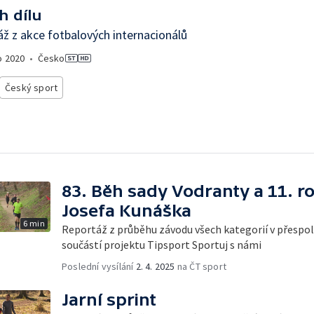
h dílu
ž z akce fotbalových internacionálů
o
2020
•
Česko
Český sport
83. Běh sady Vodranty a 11. r
Josefa Kunáška
6 min
Reportáž z průběhu závodu všech kategorií v přespoln
součástí projektu Tipsport Sportuj s námi
Poslední vysílání
2. 4. 2025
na ČT sport
Jarní sprint