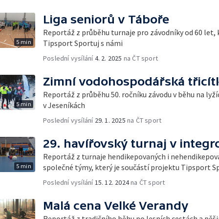
Liga seniorů v Táboře
Reportáž z průběhu turnaje pro závodníky od 60 let, k
5 min
Tipsport Sportuj s námi
Poslední vysílání
4. 2. 2025
na ČT sport
Zimní vodohospodářská třicít
Reportáž z průběhu 50. ročníku závodu v běhu na lyžíc
5 min
v Jeseníkách
Poslední vysílání
29. 1. 2025
na ČT sport
29. havířovský turnaj v integ
Reportáž z turnaje hendikepovaných i nehendikepova
5 min
společné týmy, který je součástí projektu Tipsport S
Poslední vysílání
15. 12. 2024
na ČT sport
Malá cena Velké Verandy
Reportáž z tradičního běhu po lesních cestách a pě