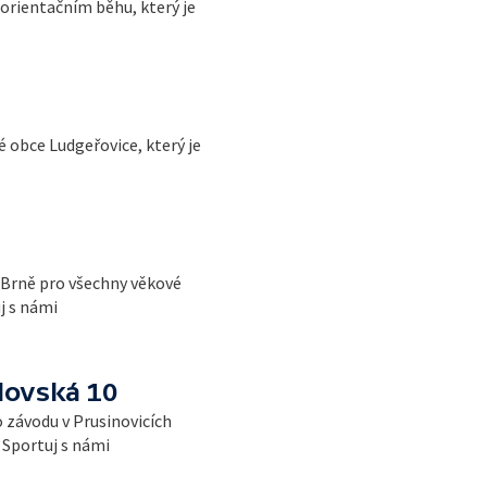
orientačním běhu, který je
 obce Ludgeřovice, který je
 Brně pro všechny věkové
j s námi
lovská 10
 závodu v Prusinovicích
t Sportuj s námi