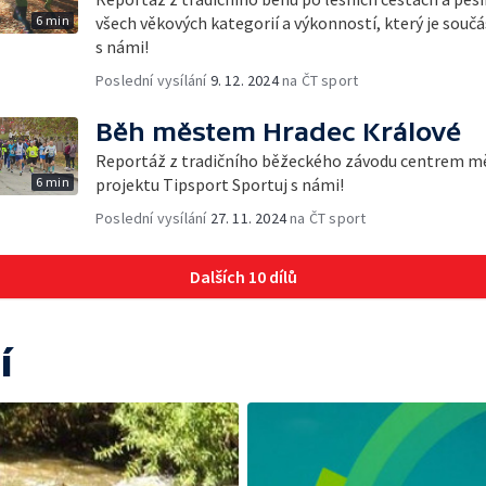
6 min
všech věkových kategorií a výkonností, který je souč
s námi!
Poslední vysílání
9. 12. 2024
na ČT sport
Běh městem Hradec Králové
Reportáž z tradičního běžeckého závodu centrem měs
6 min
projektu Tipsport Sportuj s námi!
Poslední vysílání
27. 11. 2024
na ČT sport
Dalších 10 dílů
í