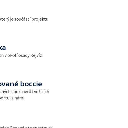
terý je součástí projektu
ka
h v okolí osady Rejvíz
rované boccie
ných sportovců tvořících
portuj s námi!
šinách Chocně pro sportovce