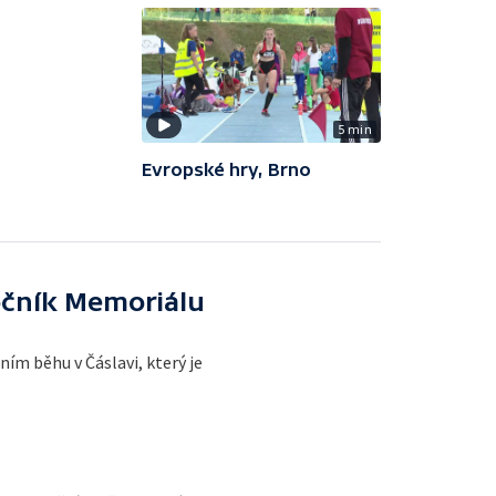
5 min
Evropské hry, Brno
očník Memoriálu
ím běhu v Čáslavi, který je