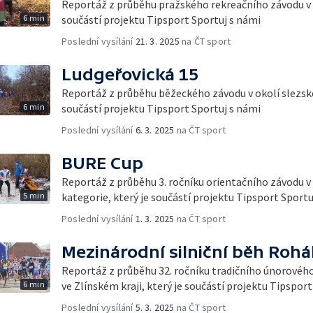
Reportáž z průběhu pražského rekreačního závodu v 
6 min
součástí projektu Tipsport Sportuj s námi
Poslední vysílání
21. 3. 2025
na ČT sport
Ludgeřovická 15
Reportáž z průběhu běžeckého závodu v okolí slezské
6 min
součástí projektu Tipsport Sportuj s námi
Poslední vysílání
6. 3. 2025
na ČT sport
BURE Cup
Reportáž z průběhu 3. ročníku orientačního závodu v
5 min
kategorie, který je součástí projektu Tipsport Sportu
Poslední vysílání
1. 3. 2025
na ČT sport
Mezinárodní silniční běh Rohá
Reportáž z průběhu 32. ročníku tradičního únorového
6 min
ve Zlínském kraji, který je součástí projektu Tipspor
Poslední vysílání
5. 3. 2025
na ČT sport