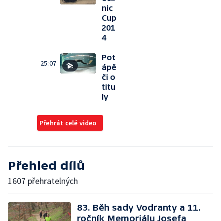
nic
Cup
201
4
Pot
25:07
ápě
či o
titu
ly
Přehrát celé video
Přehled dílů
1607 přehratelných
83. Běh sady Vodranty a 11.
ročník Memoriálu Josefa