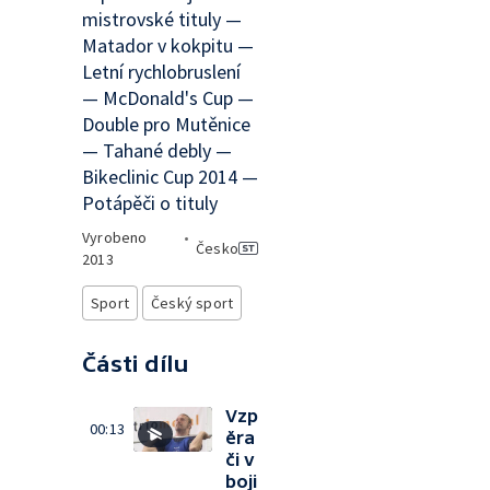
mistrovské tituly —
Matador v kokpitu —
Letní rychlobruslení
— McDonald's Cup —
Double pro Mutěnice
— Tahané debly —
Bikeclinic Cup 2014 —
Potápěči o tituly
Vyrobeno
•
Česko
2013
Sport
Český sport
Části dílu
Vzp
00:13
ěra
či v
boji