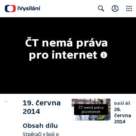
Close
Search
ČT nemá práva 
pro internet
19. června
Další díl
ČT nemá práva
26.
2014
pro internet
června
2014
Obsah dílu
Vzpěrači v boji o