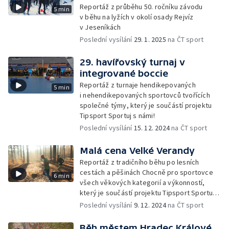
Reportáž z průběhu 50. ročníku závodu
5 min
v běhu na lyžích v okolí osady Rejvíz
v Jeseníkách
Poslední vysílání
29. 1. 2025
na ČT sport
29. havířovský turnaj v
integrované boccie
Reportáž z turnaje hendikepovaných
5 min
i nehendikepovaných sportovců tvořících
společné týmy, který je součástí projektu
Tipsport Sportuj s námi!
Poslední vysílání
15. 12. 2024
na ČT sport
Malá cena Velké Verandy
Reportáž z tradičního běhu po lesních
cestách a pěšinách Chocně pro sportovce
6 min
všech věkových kategorií a výkonností,
který je součástí projektu Tipsport Sportuj
s námi!
Poslední vysílání
9. 12. 2024
na ČT sport
Běh městem Hradec Králové