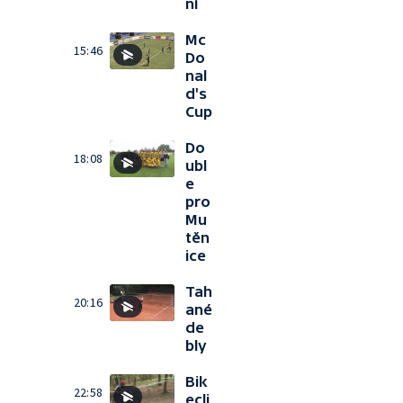
ní
Mc
15:46
Do
nal
d's
Cup
Do
18:08
ubl
e
pro
Mu
těn
ice
Tah
20:16
ané
de
bly
Bik
22:58
ecli