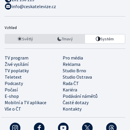
info@ceskatelevize.cz
Vzhled
Světlý
Tmavý
Systém
TV program
Pro média
Živé vysílání
Reklama
TV poplatky
Studio Brno
Teletext
Studio Ostrava
Podcasty
Rada ČT
Počasí
Kariéra
E-shop
Podávání námětů
Mobilní a TV aplikace
Časté dotazy
Vše o ČT
Kontakty