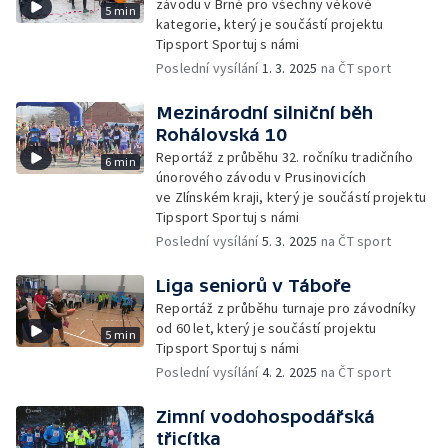
závodu v Brně pro všechny věkové
5 min
kategorie, který je součástí projektu
Tipsport Sportuj s námi
Poslední vysílání
1. 3. 2025
na ČT sport
Mezinárodní silniční běh
Rohálovská 10
Reportáž z průběhu 32. ročníku tradičního
6 min
únorového závodu v Prusinovicích
ve Zlínském kraji, který je součástí projektu
Tipsport Sportuj s námi
Poslední vysílání
5. 3. 2025
na ČT sport
Liga seniorů v Táboře
Reportáž z průběhu turnaje pro závodníky
od 60 let, který je součástí projektu
5 min
Tipsport Sportuj s námi
Poslední vysílání
4. 2. 2025
na ČT sport
Zimní vodohospodářská
třicítka