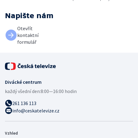
Napište nám
Otevřít
kontaktní
formulář
Divácké centrum
každý všední den:
8:00—16:00 hodin
261 136 113
info@ceskatelevize.cz
Vzhled