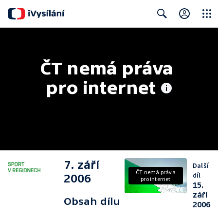
Close
Search
ČT nemá práva 
pro internet
7. září
Další
ČT nemá práva
díl
2006
pro internet
15.
září
Obsah dílu
2006