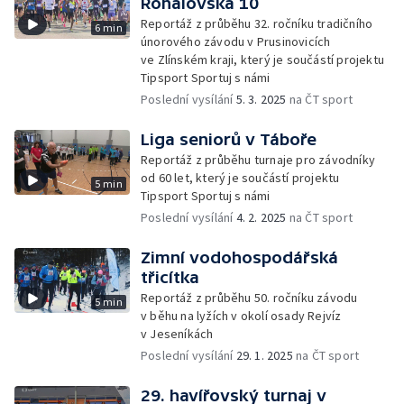
Rohálovská 10
Reportáž z průběhu 32. ročníku tradičního
6 min
únorového závodu v Prusinovicích
ve Zlínském kraji, který je součástí projektu
Tipsport Sportuj s námi
Poslední vysílání
5. 3. 2025
na ČT sport
Liga seniorů v Táboře
Reportáž z průběhu turnaje pro závodníky
od 60 let, který je součástí projektu
5 min
Tipsport Sportuj s námi
Poslední vysílání
4. 2. 2025
na ČT sport
Zimní vodohospodářská
třicítka
Reportáž z průběhu 50. ročníku závodu
5 min
v běhu na lyžích v okolí osady Rejvíz
v Jeseníkách
Poslední vysílání
29. 1. 2025
na ČT sport
29. havířovský turnaj v