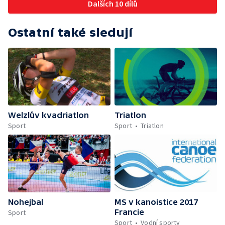
Dalších 10 dílů
Ostatní také sledují
Welzlův kvadriatlon
Triatlon
Sport
Sport
Triatlon
Nohejbal
MS v kanoistice 2017
Francie
Sport
Sport
Vodní sporty