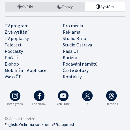
Světlý
Tmavý
Systém
TV program
Pro média
Živé vysílání
Reklama
TV poplatky
Studio Brno
Teletext
Studio Ostrava
Podcasty
Rada ČT
Počasí
Kariéra
E-shop
Podávání námětů
Mobilní a TV aplikace
Časté dotazy
Vše o ČT
Kontakty
Instagram
Facebook
YouTube
X
Threads
© Česká televize
•
•
English
Ochrana soukromí
Přístupnost