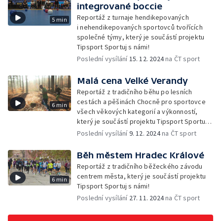
integrované boccie
Reportáž z turnaje hendikepovaných
5 min
i nehendikepovaných sportovců tvořících
společné týmy, který je součástí projektu
Tipsport Sportuj s námi!
Poslední vysílání
15. 12. 2024
na ČT sport
Malá cena Velké Verandy
Reportáž z tradičního běhu po lesních
cestách a pěšinách Chocně pro sportovce
6 min
všech věkových kategorií a výkonností,
který je součástí projektu Tipsport Sportuj
s námi!
Poslední vysílání
9. 12. 2024
na ČT sport
Běh městem Hradec Králové
Reportáž z tradičního běžeckého závodu
centrem města, který je součástí projektu
6 min
Tipsport Sportuj s námi!
Poslední vysílání
27. 11. 2024
na ČT sport