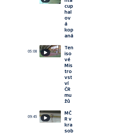
hta
cup
hal
ov
á
kop
aná
Ten
05:08
iso
vé
Mis
tro
vst
ví
ČR
mu
žů
MČ
09:45
R v
kra
sob