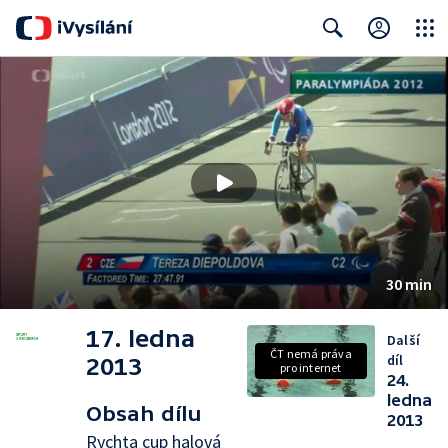
Close
Search
30 min
17. ledna
Další
ČT nemá práva
díl
2013
pro internet
24.
ledna
Obsah dílu
2013
Rychta cup halová