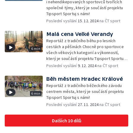
i nehendikepovaných sportovců tvořících
společné týmy, který je součástí projektu
Tipsport Sportuj s námi!
Poslední vysílání
15. 12. 2024
na ČT sport
Malá cena Velké Verandy
Reportáž z tradičního běhu po lesních
cestách a pěšinách Chocně pro sportovce
6 min
všech věkových kategorií a výkonností,
který je součástí projektu Tipsport Sportuj
s námi!
Poslední vysílání
9. 12. 2024
na ČT sport
Běh městem Hradec Králové
Reportáž z tradičního běžeckého závodu
centrem města, který je součástí projektu
6 min
Tipsport Sportuj s námi!
Poslední vysílání
27. 11. 2024
na ČT sport
Dalších 10 dílů