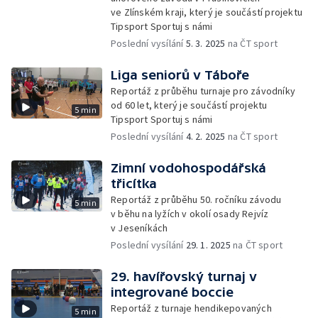
ve Zlínském kraji, který je součástí projektu
Tipsport Sportuj s námi
Poslední vysílání
5. 3. 2025
na ČT sport
Liga seniorů v Táboře
Reportáž z průběhu turnaje pro závodníky
od 60 let, který je součástí projektu
5 min
Tipsport Sportuj s námi
Poslední vysílání
4. 2. 2025
na ČT sport
Zimní vodohospodářská
třicítka
Reportáž z průběhu 50. ročníku závodu
5 min
v běhu na lyžích v okolí osady Rejvíz
v Jeseníkách
Poslední vysílání
29. 1. 2025
na ČT sport
29. havířovský turnaj v
integrované boccie
Reportáž z turnaje hendikepovaných
5 min