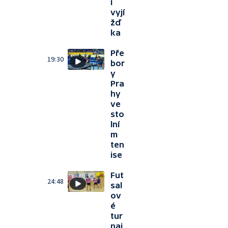
í
vyjí
žď
ka
Pře
19:30
bor
y
Pra
hy
ve
sto
lní
m
ten
ise
Fut
24:48
sal
ov
é
tur
naj