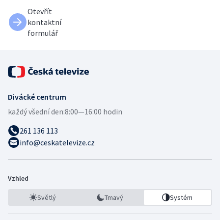
Otevřít
kontaktní
formulář
Divácké centrum
každý všední den:
8:00—16:00 hodin
261 136 113
info@ceskatelevize.cz
Vzhled
Světlý
Tmavý
Systém