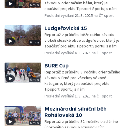
závodu v orientačním běhu, který je
6 min
součástí projektu Tipsport Sportuj s námi
Poslední vysílání
21. 3. 2025
na ČT sport
Ludgeřovická 15
Reportáž z průběhu běžeckého závodu
v okolí slezské obce Ludgeřovice, který je
6 min
součástí projektu Tipsport Sportuj s námi
Poslední vysílání
6. 3. 2025
na ČT sport
BURE Cup
Reportáž z průběhu 3. ročníku orientačního
závodu v Brně pro všechny věkové
5 min
kategorie, který je součástí projektu
Tipsport Sportuj s námi
Poslední vysílání
1. 3. 2025
na ČT sport
Mezinárodní silniční běh
Rohálovská 10
Reportáž z průběhu 32. ročníku tradičního
6 min
únorového závodu v Prusinovicích