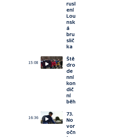
rusl
ení
Lou
nsk
á
bru
slič
ka
Ště
15:08
dro
de
nní
kon
dič
ní
běh
73.
16:36
No
vor
očn