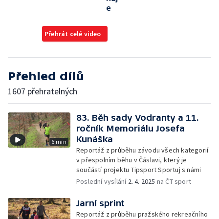
e
Přehrát celé video
Přehled dílů
1607 přehratelných
83. Běh sady Vodranty a 11.
ročník Memoriálu Josefa
Kunáška
6 min
Reportáž z průběhu závodu všech kategorií
v přespolním běhu v Čáslavi, který je
součástí projektu Tipsport Sportuj s námi
Poslední vysílání
2. 4. 2025
na ČT sport
Jarní sprint
Reportáž z průběhu pražského rekreačního