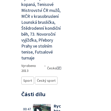
kopaná, Tenisové
Mistrovství ČR mužů,
MČR v krasobruslení
Lounská bruslička,
Štědrodenní kondiční
běh, 73. Novoroční
vyjížďka, Přebory
Prahy ve stolním
tenise, Futsalové
turnaje
Vyrobeno
•
Česko
2013
Sport
Český sport
Části dílu
Ryc
00:47