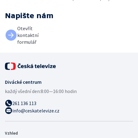
Napište nám
Otevřít
kontaktní
formulář
Divácké centrum
každý všední den:
8:00—16:00 hodin
261 136 113
info@ceskatelevize.cz
Vzhled