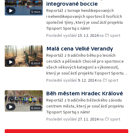
integrované boccie
Reportáž z turnaje hendikepovaných
5 min
i nehendikepovaných sportovců tvořících
společné týmy, který je součástí projektu
Tipsport Sportuj s námi!
Poslední vysílání
15. 12. 2024
na ČT sport
Malá cena Velké Verandy
Reportáž z tradičního běhu po lesních
cestách a pěšinách Chocně pro sportovce
6 min
všech věkových kategorií a výkonností,
který je součástí projektu Tipsport Sportuj
s námi!
Poslední vysílání
9. 12. 2024
na ČT sport
Běh městem Hradec Králové
Reportáž z tradičního běžeckého závodu
centrem města, který je součástí projektu
6 min
Tipsport Sportuj s námi!
Poslední vysílání
27. 11. 2024
na ČT sport