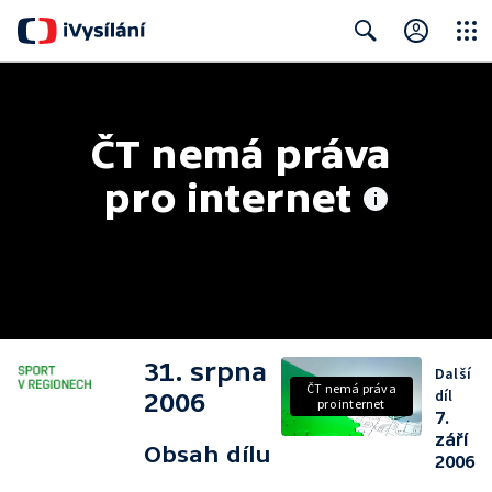
Close
Search
ČT nemá práva 
pro internet
31. srpna
Další
ČT nemá práva
díl
2006
pro internet
7.
září
Obsah dílu
2006