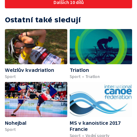
Dalších 10 dílů
Ostatní také sledují
Welzlův kvadriatlon
Triatlon
Sport
Sport
Triatlon
Nohejbal
MS v kanoistice 2017
Francie
Sport
Sport
Vodní sporty