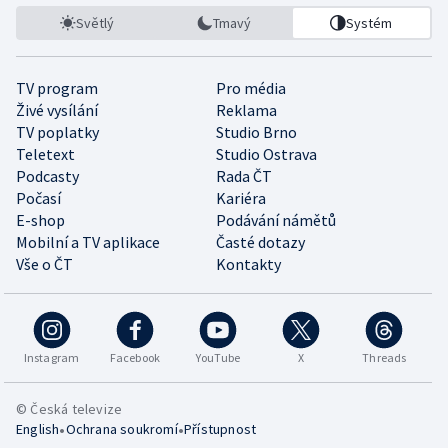
Světlý
Tmavý
Systém
TV program
Pro média
Živé vysílání
Reklama
TV poplatky
Studio Brno
Teletext
Studio Ostrava
Podcasty
Rada ČT
Počasí
Kariéra
E-shop
Podávání námětů
Mobilní a TV aplikace
Časté dotazy
Vše o ČT
Kontakty
Instagram
Facebook
YouTube
X
Threads
© Česká televize
•
•
English
Ochrana soukromí
Přístupnost