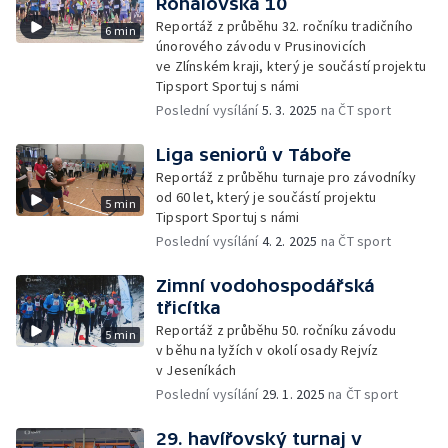
Rohálovská 10
Reportáž z průběhu 32. ročníku tradičního
6 min
únorového závodu v Prusinovicích
ve Zlínském kraji, který je součástí projektu
Tipsport Sportuj s námi
Poslední vysílání
5. 3. 2025
na ČT sport
Liga seniorů v Táboře
Reportáž z průběhu turnaje pro závodníky
od 60 let, který je součástí projektu
5 min
Tipsport Sportuj s námi
Poslední vysílání
4. 2. 2025
na ČT sport
Zimní vodohospodářská
třicítka
Reportáž z průběhu 50. ročníku závodu
5 min
v běhu na lyžích v okolí osady Rejvíz
v Jeseníkách
Poslední vysílání
29. 1. 2025
na ČT sport
29. havířovský turnaj v