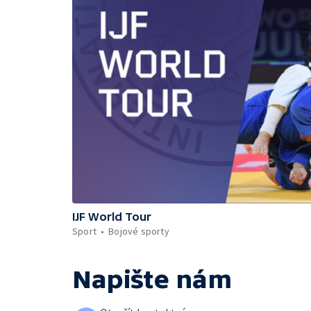
IJF World Tour
Sport
Bojové sporty
Napište nám