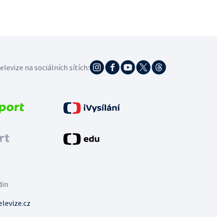
elevize na sociálních sítích:
din
levize.cz