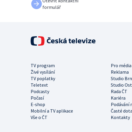
Otevřít kontaktní
formulář
TV program
Pro média
Živé vysílání
Reklama
TV poplatky
Studio Br
Teletext
Studio Os
Podcasty
Rada ČT
Počasí
Kariéra
E-shop
Podávání 
Mobilní a TV aplikace
Časté dot
Vše o ČT
Kontakty