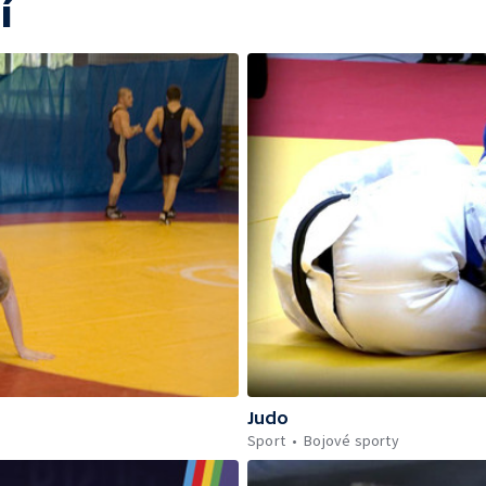
í
Judo
Sport
Bojové sporty