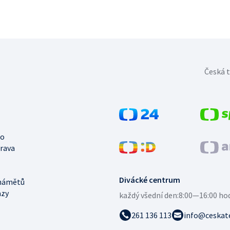
Česká t
no
trava
Divácké centrum
námětů
azy
každý všední den:
8:00—16:00 ho
261 136 113
info@ceskate