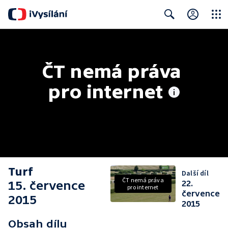
Close
Search
ČT nemá práva 
pro internet
Turf
Další díl
ČT nemá práva
15. července
22.
pro internet
července
2015
2015
Obsah dílu