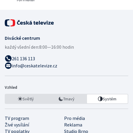
Divácké centrum
každý všední den:
8:00—16:00 hodin
261 136 113
info@ceskatelevize.cz
Vzhled
Světlý
Tmavý
Systém
TV program
Pro média
Živé vysílání
Reklama
TV poplatky
Studio Brno