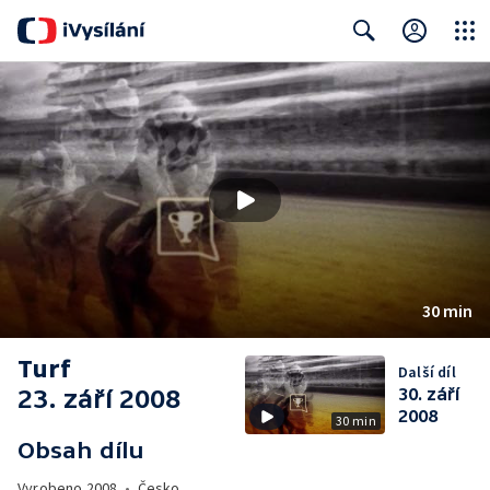
Close
Search
30 min
Turf
Další díl
23. září 2008
30. září
2008
30 min
Obsah dílu
Vyrobeno
2008
•
Česko