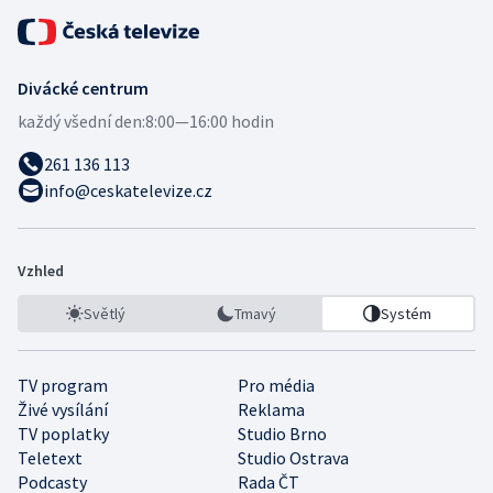
Divácké centrum
každý všední den:
8:00—16:00 hodin
261 136 113
info@ceskatelevize.cz
Vzhled
Světlý
Tmavý
Systém
TV program
Pro média
Živé vysílání
Reklama
TV poplatky
Studio Brno
Teletext
Studio Ostrava
Podcasty
Rada ČT