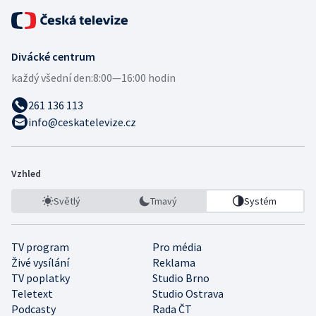
Divácké centrum
každý všední den:
8:00—16:00 hodin
261 136 113
info@ceskatelevize.cz
Vzhled
Světlý
Tmavý
Systém
TV program
Pro média
Živé vysílání
Reklama
TV poplatky
Studio Brno
Teletext
Studio Ostrava
Podcasty
Rada ČT