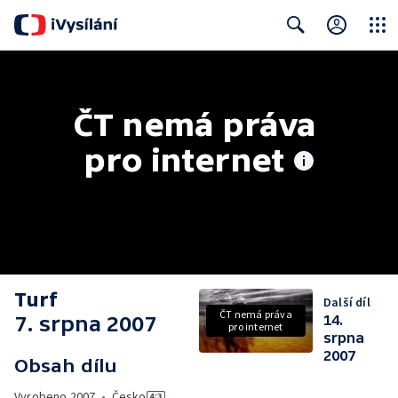
Close
Search
ČT nemá práva 
pro internet
Turf
Další díl
ČT nemá práva
7. srpna 2007
14.
pro internet
srpna
2007
Obsah dílu
Vyrobeno
2007
•
Česko