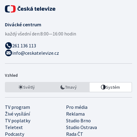
Divácké centrum
každý všední den:
8:00—16:00 hodin
261 136 113
info@ceskatelevize.cz
Vzhled
Světlý
Tmavý
Systém
TV program
Pro média
Živé vysílání
Reklama
TV poplatky
Studio Brno
Teletext
Studio Ostrava
Podcasty
Rada ČT