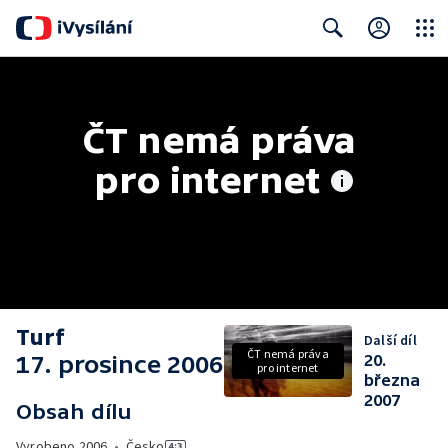
Close
Search
ČT nemá práva 
pro internet
Turf
Další díl
ČT nemá práva
17. prosince 2006
20.
pro internet
března
2007
Obsah dílu
Vyrobeno
2006
•
Česko