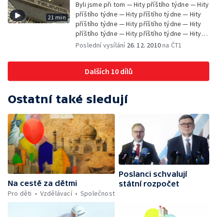
Byli jsme při tom — Hity příštího týdne — Hity
příštího týdne — Hity příštího týdne — Hity
21 min
příštího týdne — Hity příštího týdne — Hity
příštího týdne — Hity příštího týdne — Hity
příštího týdne — Hity příštího týdne — Hity
Poslední vysílání
26. 12. 2010
na ČT1
příštího týdne — Hity příštího týdne — Hity
příštího týdne
Dalších 10 dílů
Ostatní také sledují
Poslanci schvalují
Na cestě za dětmi
státní rozpočet
Pro děti
Vzdělávací
Společnost