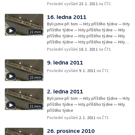
příštího týdne — Hity příštího týdne — Hity
Poslední vysílání
23. 1. 2011
na ČT1
příštího týdne
16. ledna 2011
Byli jsme při tom — Hity příštího týdne — Hity
příštího týdne — Hity příštího týdne — Hity
21 min
příštího týdne — Hity příštího týdne — Hity
příštího týdne — Hity příštího týdne — Hity
příštího týdne — Hity příštího týdne — Hity
Poslední vysílání
16. 1. 2011
na ČT1
příštího týdne — Hity příštího týdne —
Zprávy Čétéčka
9. ledna 2011
Poslední vysílání
9. 1. 2011
na ČT1
23 min
2. ledna 2011
Byli jsme při tom — Hity příštího týdne — Hity
příštího týdne — Hity příštího týdne — Hity
21 min
příštího týdne
Poslední vysílání
2. 1. 2011
na ČT1
26. prosince 2010