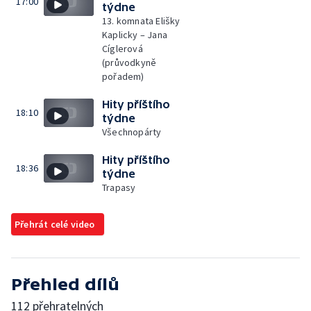
17:00
týdne
13. komnata Elišky
Kaplicky – Jana
Cíglerová
(průvodkyně
pořadem)
Hity příštího
18:10
týdne
Všechnopárty
Hity příštího
18:36
týdne
Trapasy
Přehrát celé video
Přehled dílů
112 přehratelných