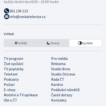
každý všední den:
8:00—16:00 hodin
261 136 113
info@ceskatelevize.cz
Vzhled
Světlý
Tmavý
Systém
TV program
Pro média
Živé vysílání
Reklama
TV poplatky
Studio Brno
Teletext
Studio Ostrava
Podcasty
Rada ČT
Počasí
Kariéra
E-shop
Podávání námětů
Mobilní a TV aplikace
Časté dotazy
Vše o ČT
Kontakty