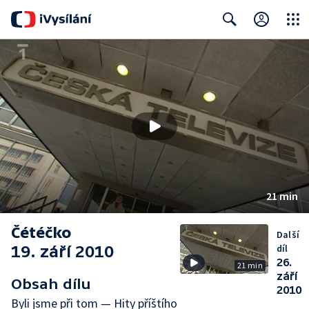
Close
Search
21 min
Čétéčko
Další
19. září 2010
díl
26.
21 min
září
Obsah dílu
2010
Byli jsme při tom — Hity příštího