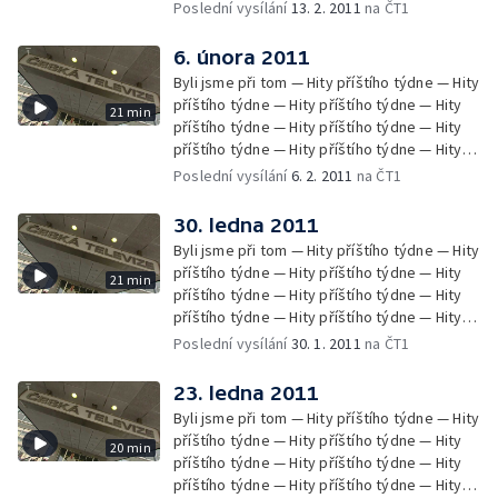
příštího týdne — Hity příštího týdne — Hity
Poslední vysílání
13. 2. 2011
na ČT1
příštího týdne — Hity příštího týdne — Hity
příštího týdne — Zprávy Čétéčka
6. února 2011
Byli jsme při tom — Hity příštího týdne — Hity
příštího týdne — Hity příštího týdne — Hity
21 min
příštího týdne — Hity příštího týdne — Hity
příštího týdne — Hity příštího týdne — Hity
příštího týdne — Hity příštího týdne — Hity
Poslední vysílání
6. 2. 2011
na ČT1
příštího týdne — Hity příštího týdne —
Zprávy Čétéčka
30. ledna 2011
Byli jsme při tom — Hity příštího týdne — Hity
příštího týdne — Hity příštího týdne — Hity
21 min
příštího týdne — Hity příštího týdne — Hity
příštího týdne — Hity příštího týdne — Hity
příštího týdne — Hity příštího týdne — Hity
Poslední vysílání
30. 1. 2011
na ČT1
příštího týdne — Hity příštího týdne —
Zprávy Čétéčka
23. ledna 2011
Byli jsme při tom — Hity příštího týdne — Hity
příštího týdne — Hity příštího týdne — Hity
20 min
příštího týdne — Hity příštího týdne — Hity
příštího týdne — Hity příštího týdne — Hity