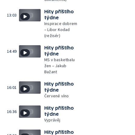
Hity příštího
13:03
týdne
Inspirace dobrem
– Libor Kodad
(režisér)
Hity příštího
14:49
týdne
MS v basketbalu
žen – Jakub
Bažant
Hity příštího
16:01
týdne
Červené víno
Hity příštího
16:36
týdne
Vyprávěj
Hity příštího