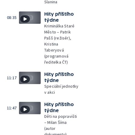
Slanina
Hity příštího
08:35
týdne
Kriminálka Staré
Město – Patrik
Pašš (režisér),
Kristina
Taberyová
(programová
ředitelka ČT)
Hity příštího
11:17
týdne
Speciální jednotky
v akci
Hity příštího
11:47
týdne
Děti na popravišti
– Milan Šíma
(autor
dokumentu)