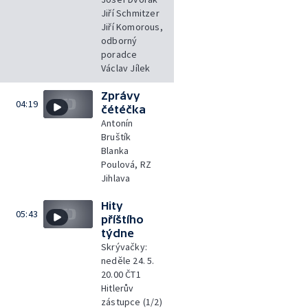
Jiří Schmitzer
Jiří Komorous,
odborný
poradce
Václav Jílek
Zprávy
04:19
čétéčka
Antonín
Bruštík
Blanka
Poulová, RZ
Jihlava
Hity
05:43
příštího
týdne
Skrývačky:
neděle 24. 5.
20.00 ČT1
Hitlerův
zástupce (1/2)