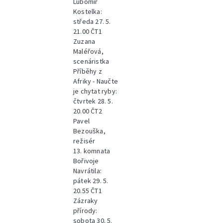
Lubomír
Kostelka:
středa 27. 5.
21.00 ČT1
Zuzana
Maléřová,
scenáristka
Příběhy z
Afriky - Naučte
je chytat ryby:
čtvrtek 28. 5.
20.00 ČT2
Pavel
Bezouška,
režisér
13. komnata
Bořivoje
Navrátila:
pátek 29. 5.
20.55 ČT1
Zázraky
přírody:
sobota 30. 5.