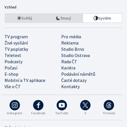
Vzhled
Světlý
Tmavý
Systém
TV program
Pro média
Živé vysílání
Reklama
TV poplatky
Studio Brno
Teletext
Studio Ostrava
Podcasty
Rada ČT
Počasí
Kariéra
E-shop
Podávání námětů
Mobilní a TV aplikace
Časté dotazy
Vše o ČT
Kontakty
Instagram
Facebook
YouTube
X
Threads