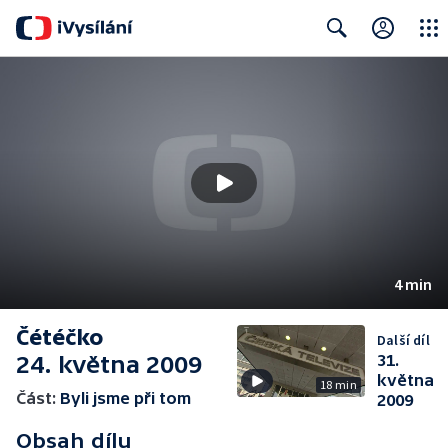
Close
Search
4 min
Čétéčko
Další díl
24. května 2009
31.
května
18 min
Část:
Byli jsme při tom
2009
Obsah dílu