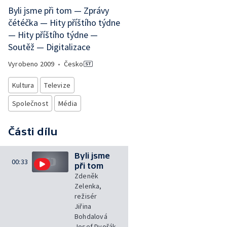
Byli jsme při tom — Zprávy
čétéčka — Hity příštího týdne
— Hity příštího týdne —
Soutěž — Digitalizace
Vyrobeno
2009
•
Česko
Kultura
Televize
Společnost
Média
Části dílu
Byli jsme
00:33
při tom
Zdeněk
Zelenka,
režisér
Jiřina
Bohdalová
Josef Dvořák