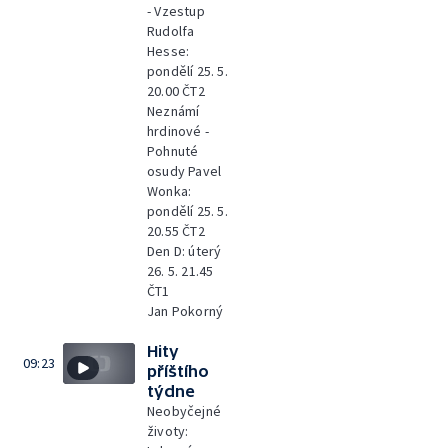
- Vzestup
Rudolfa
Hesse:
pondělí 25. 5.
20.00 ČT2
Neznámí
hrdinové -
Pohnuté
osudy Pavel
Wonka:
pondělí 25. 5.
20.55 ČT2
Den D: úterý
26. 5. 21.45
ČT1
Jan Pokorný
Hity
09:23
příštího
týdne
Neobyčejné
životy: