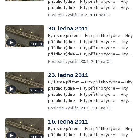
příštího týdne — Hity příštího týdne — Hity
příštího týdne — Hity příštího týdne — Hity
příštího týdne — Hity příštího týdne — Hity
Poslední vysílání
6. 2. 2011
na ČT1
příštího týdne — Hity příštího týdne —
Zprávy Čétéčka
30. ledna 2011
Byli jsme při tom — Hity příštího týdne — Hity
příštího týdne — Hity příštího týdne — Hity
21 min
příštího týdne — Hity příštího týdne — Hity
příštího týdne — Hity příštího týdne — Hity
příštího týdne — Hity příštího týdne — Hity
Poslední vysílání
30. 1. 2011
na ČT1
příštího týdne — Hity příštího týdne —
Zprávy Čétéčka
23. ledna 2011
Byli jsme při tom — Hity příštího týdne — Hity
příštího týdne — Hity příštího týdne — Hity
20 min
příštího týdne — Hity příštího týdne — Hity
příštího týdne — Hity příštího týdne — Hity
příštího týdne — Hity příštího týdne — Hity
Poslední vysílání
23. 1. 2011
na ČT1
příštího týdne
16. ledna 2011
Byli jsme při tom — Hity příštího týdne — Hity
příštího týdne — Hity příštího týdne — Hity
21 min