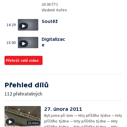
20.00 ČT1
Vladimír Kořen
Soutěž
14:29
Digitalizac
15:00
e
Přehrát celé video
Přehled dílů
112 přehratelných
27. února 2011
Byli jsme při tom — Hity příštího týdne — Hity
příštího týdne — Hity příštího týdne — Hity
21 min
příštího týdne — Hity příštího týdne — Hity