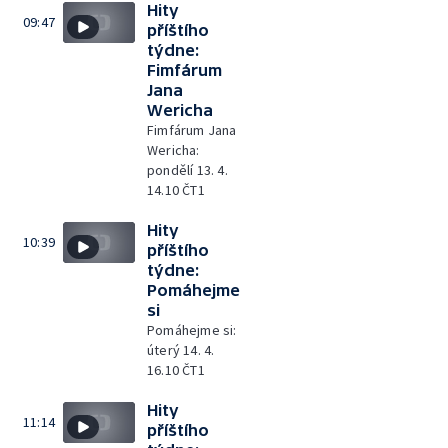
Hity
09:47
příštího
týdne:
Fimfárum
Jana
Wericha
Fimfárum Jana
Wericha:
pondělí 13. 4.
14.10 ČT1
Hity
10:39
příštího
týdne:
Pomáhejme
si
Pomáhejme si:
úterý 14. 4.
16.10 ČT1
Hity
11:14
příštího