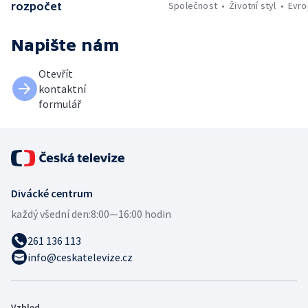
Společnost
Životní styl
Evro
rozpočet
Napište nám
Otevřít
kontaktní
formulář
Divácké centrum
každý všední den:
8:00—16:00 hodin
261 136 113
info@ceskatelevize.cz
Vzhled