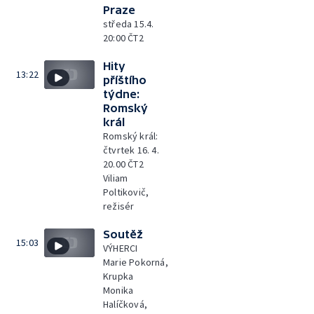
Praze
středa 15.4.
20:00 ČT2
Hity
13:22
příštího
týdne:
Romský
král
Romský král:
čtvrtek 16. 4.
20.00 ČT2
Viliam
Poltikovič,
režisér
Soutěž
15:03
VÝHERCI
Marie Pokorná,
Krupka
Monika
Halíčková,