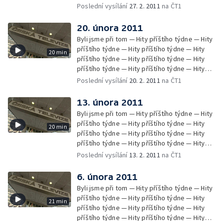
příštího týdne — Hity příštího týdne
Poslední vysílání
27. 2. 2011
na ČT1
20. února 2011
Byli jsme při tom — Hity příštího týdne — Hity
příštího týdne — Hity příštího týdne — Hity
20 min
příštího týdne — Hity příštího týdne — Hity
příštího týdne — Hity příštího týdne — Hity
příštího týdne — Hity příštího týdne — Hity
Poslední vysílání
20. 2. 2011
na ČT1
příštího týdne — Zprávy Čétéčka
13. února 2011
Byli jsme při tom — Hity příštího týdne — Hity
příštího týdne — Hity příštího týdne — Hity
20 min
příštího týdne — Hity příštího týdne — Hity
příštího týdne — Hity příštího týdne — Hity
příštího týdne — Hity příštího týdne — Hity
Poslední vysílání
13. 2. 2011
na ČT1
příštího týdne — Hity příštího týdne — Hity
příštího týdne — Zprávy Čétéčka
6. února 2011
Byli jsme při tom — Hity příštího týdne — Hity
příštího týdne — Hity příštího týdne — Hity
21 min
příštího týdne — Hity příštího týdne — Hity
příštího týdne — Hity příštího týdne — Hity