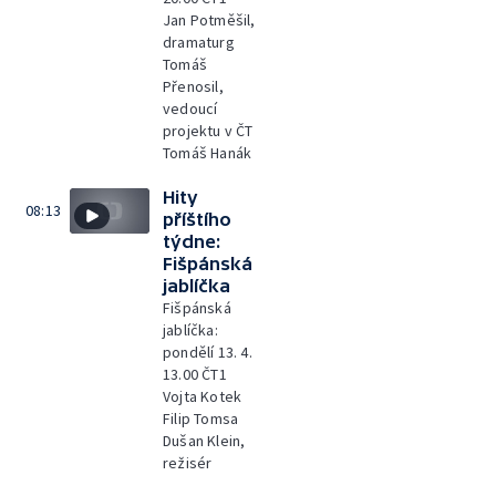
Jan Potměšil,
dramaturg
Tomáš
Přenosil,
vedoucí
projektu v ČT
Tomáš Hanák
Hity
08:13
příštího
týdne:
Fišpánská
jablíčka
Fišpánská
jablíčka:
pondělí 13. 4.
13.00 ČT1
Vojta Kotek
Filip Tomsa
Dušan Klein,
režisér