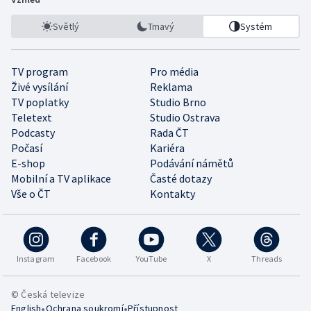
Světlý
Tmavý
Systém
TV program
Pro média
Živé vysílání
Reklama
TV poplatky
Studio Brno
Teletext
Studio Ostrava
Podcasty
Rada ČT
Počasí
Kariéra
E-shop
Podávání námětů
Mobilní a TV aplikace
Časté dotazy
Vše o ČT
Kontakty
Instagram
Facebook
YouTube
X
Threads
© Česká televize
•
•
English
Ochrana soukromí
Přístupnost