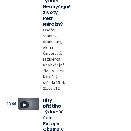
týdne:
Neobyčejné
životy -
Petr
Nárožný
Ondřej
Šrámek,
dramaturg
Alena
Činčerová,
režisérka
Neobyčejné
životy - Petr
Nárožný:
středa 15. 4.
21.00 ČT1
Hity
13:06
příštího
týdne: V
čele
Evropy-
Obama v