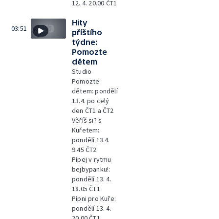
12. 4. 20.00 ČT1
Hity
03:51
příštího
týdne:
Pomozte
dětem
Studio
Pomozte
dětem: pondělí
13.4. po celý
den ČT1 a ČT2
Věříš si? s
Kuřetem:
pondělí 13.4.
9.45 ČT2
Pípej v rytmu
bejbypanku!:
pondělí 13. 4.
18.05 ČT1
Pípni pro Kuře:
pondělí 13. 4.
20.00 ČT1