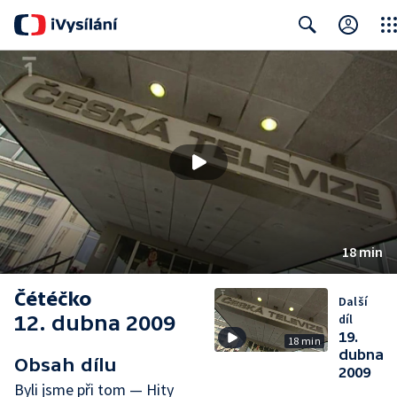
Clos
Search
18 min
Čétéčko
Další
12. dubna 2009
díl
19.
18 min
dubna
Obsah dílu
2009
Byli jsme při tom — Hity