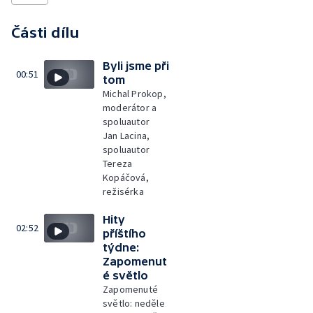
Části dílu
Byli jsme při
00:51
tom
Michal Prokop,
moderátor a
spoluautor
Jan Lacina,
spoluautor
Tereza
Kopáčová,
režisérka
Hity
02:52
příštího
týdne:
Zapomenut
é světlo
Zapomenuté
světlo: neděle