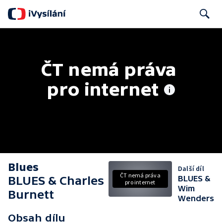
Search
ČT nemá práva 
pro internet
Blues
Další díl
ČT nemá práva
BLUES & Charles
BLUES &
pro internet
Wim
Burnett
Wenders
Obsah dílu