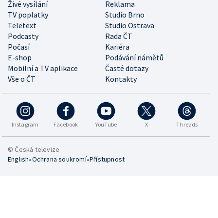
Živé vysílání
Reklama
TV poplatky
Studio Brno
Teletext
Studio Ostrava
Podcasty
Rada ČT
Počasí
Kariéra
E-shop
Podávání námětů
Mobilní a TV aplikace
Časté dotazy
Vše o ČT
Kontakty
Instagram
Facebook
YouTube
X
Threads
© Česká televize
•
•
English
Ochrana soukromí
Přístupnost