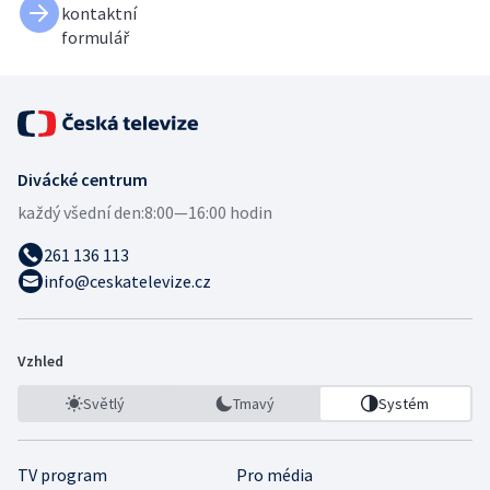
kontaktní
formulář
Divácké centrum
každý všední den:
8:00—16:00 hodin
261 136 113
info@ceskatelevize.cz
Vzhled
Světlý
Tmavý
Systém
TV program
Pro média