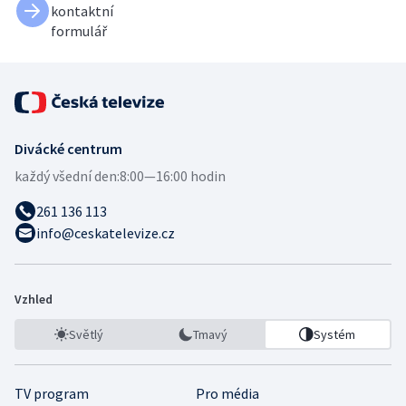
kontaktní
formulář
Divácké centrum
každý všední den:
8:00—16:00 hodin
261 136 113
info@ceskatelevize.cz
Vzhled
Světlý
Tmavý
Systém
TV program
Pro média