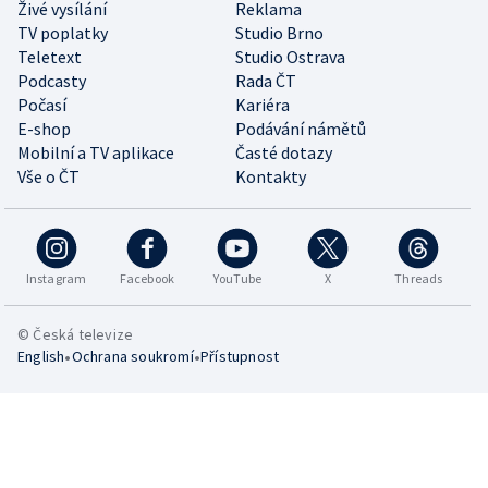
Živé vysílání
Reklama
TV poplatky
Studio Brno
Teletext
Studio Ostrava
Podcasty
Rada ČT
Počasí
Kariéra
E-shop
Podávání námětů
Mobilní a TV aplikace
Časté dotazy
Vše o ČT
Kontakty
Instagram
Facebook
YouTube
X
Threads
© Česká televize
•
•
English
Ochrana soukromí
Přístupnost