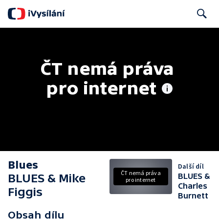
Search
ČT nemá práva 
pro internet
Blues
Další díl
ČT nemá práva
BLUES & Mike
BLUES &
pro internet
Charles
Figgis
Burnett
Obsah dílu