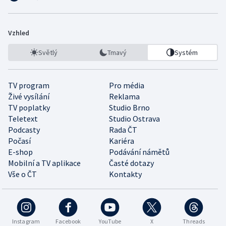
Vzhled
Světlý
Tmavý
Systém
TV program
Pro média
Živé vysílání
Reklama
TV poplatky
Studio Brno
Teletext
Studio Ostrava
Podcasty
Rada ČT
Počasí
Kariéra
E-shop
Podávání námětů
Mobilní a TV aplikace
Časté dotazy
Vše o ČT
Kontakty
Instagram
Facebook
YouTube
X
Threads