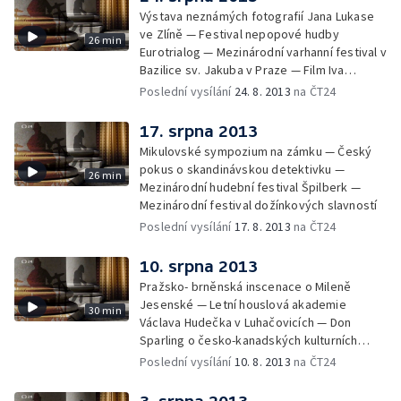
Výstava neznámých fotografií Jana Lukase
ve Zlíně — Festival nepopové hudby
26 min
Eurotrialog — Mezinárodní varhanní festival v
Bazilice sv. Jakuba v Praze — Film Iva
Bystřičana Mých posledních 150 000 cigaret
Poslední vysílání
24. 8. 2013
na ČT24
17. srpna 2013
Mikulovské sympozium na zámku — Český
pokus o skandinávskou detektivku —
26 min
Mezinárodní hudební festival Špilberk —
Mezinárodní festival dožínkových slavností
Poslední vysílání
17. 8. 2013
na ČT24
10. srpna 2013
Pražsko- brněnská inscenace o Mileně
Jesenské — Letní houslová akademie
30 min
Václava Hudečka v Luhačovicích — Don
Sparling o česko-kanadských kulturních
vztazích — Zermřel režisér Jiří Krejčík
Poslední vysílání
10. 8. 2013
na ČT24