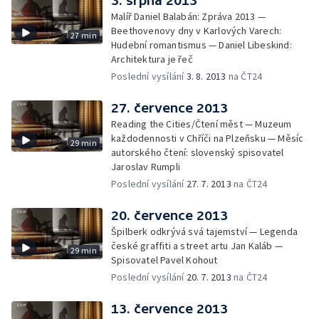
3. srpna 2013
Malíř Daniel Balabán: Zpráva 2013 —
Beethovenovy dny v Karlových Varech:
27 min
Hudební romantismus — Daniel Libeskind:
Architektura je řeč
Poslední vysílání
3. 8. 2013
na ČT24
27. července 2013
Reading the Cities/Čtení měst — Muzeum
každodennosti v Chříči na Plzeňsku — Měsíc
29 min
autorského čtení: slovenský spisovatel
Jaroslav Rumpli
Poslední vysílání
27. 7. 2013
na ČT24
20. července 2013
Špilberk odkrývá svá tajemství — Legenda
české graffiti a street artu Jan Kaláb —
29 min
Spisovatel Pavel Kohout
Poslední vysílání
20. 7. 2013
na ČT24
13. července 2013