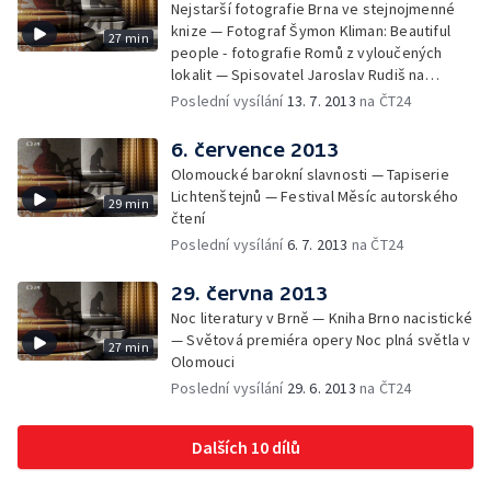
Nejstarší fotografie Brna ve stejnojmenné
knize — Fotograf Šymon Kliman: Beautiful
27 min
people - fotografie Romů z vyloučených
lokalit — Spisovatel Jaroslav Rudiš na
festivalu Měsíc autorského čtení
Poslední vysílání
13. 7. 2013
na ČT24
6. července 2013
Olomoucké barokní slavnosti — Tapiserie
Lichtenštejnů — Festival Měsíc autorského
29 min
čtení
Poslední vysílání
6. 7. 2013
na ČT24
29. června 2013
Noc literatury v Brně — Kniha Brno nacistické
— Světová premiéra opery Noc plná světla v
27 min
Olomouci
Poslední vysílání
29. 6. 2013
na ČT24
Dalších 10 dílů