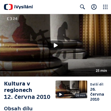
Close
Search
25 min
Kultura v
Další díl
regionech
26.
června
12. června 2010
26 min
2010
Obsah dílu