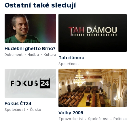
Ostatní také sledují
Hudební ghetto Brno?
Dokument
Hudba
Kultura
Tah dámou
Společnost
Fokus ČT24
Společnost
Česko
Volby 2006
Zpravodajství
Společnost
Politika