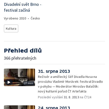
Divadelní svět Brno -
festival začíná
Vyrobeno
2010
•
Česko
Kultura
Přehled dílů
366 přehratelných
31. srpna 2013
Režisér a umělecký šéf Divadla Husa na
provázku Vladimír Morávek: festival Divadlo
27 min
v pohybu — Moderátor Miroslav Balaštík:
nový kulturní pořad ČT Artefakta
Poslední vysílání
31. 8. 2013
na ČT24
24. srpna 2013