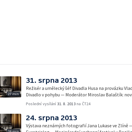
31. srpna 2013
Režisér a umělecký šéf Divadla Husa na provázku Vlad
27 min
Divadlo v pohybu — Moderátor Miroslav Balaštík: nov
Poslední vysílání
31. 8. 2013
na ČT24
24. srpna 2013
Výstava neznámých fotografií Jana Lukase ve Zlíně 
26 min
Eurotrialog — Mezinárodní varhanní festival v Bazilic