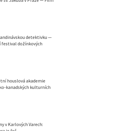
andinávskou detektivku —
 festival dožínkových
etní houslová akademie
sko-kanadských kulturních
y v Karlových Varech:
a je řeč