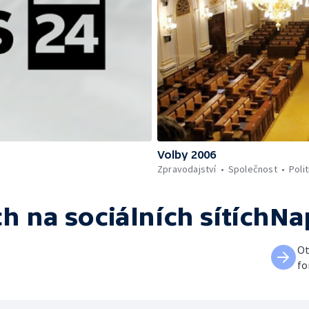
Volby 2006
Zpravodajství
Společnost
Polit
ch
na sociálních sítích
Na
Ot
fo