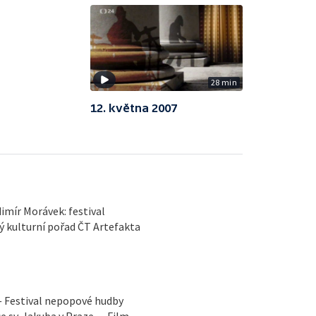
28 min
12. května 2007
imír Morávek: festival
ý kulturní pořad ČT Artefakta
— Festival nepopové hudby
e sv. Jakuba v Praze — Film