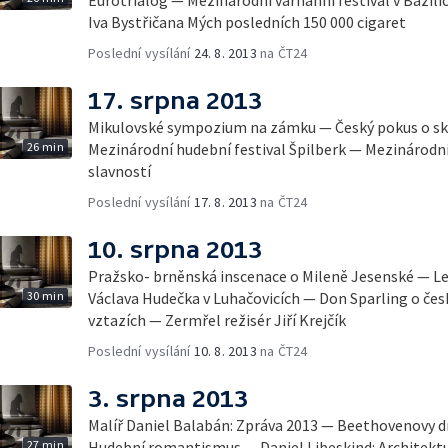
Iva Bystřičana Mých posledních 150 000 cigaret
Poslední vysílání
24. 8. 2013
na ČT24
17. srpna 2013
Mikulovské sympozium na zámku — Český pokus o sk
26 min
Mezinárodní hudební festival Špilberk — Mezinárodní
slavností
Poslední vysílání
17. 8. 2013
na ČT24
10. srpna 2013
Pražsko- brněnská inscenace o Mileně Jesenské — L
30 min
Václava Hudečka v Luhačovicích — Don Sparling o če
vztazích — Zermřel režisér Jiří Krejčík
Poslední vysílání
10. 8. 2013
na ČT24
3. srpna 2013
Malíř Daniel Balabán: Zpráva 2013 — Beethovenovy dn
27 min
Hudební romantismus — Daniel Libeskind: Architektur