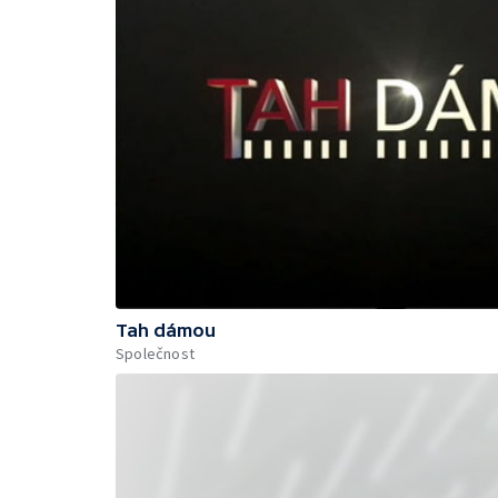
Tah dámou
Společnost