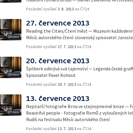
Poslední vysílání
3. 8. 2013
na ČT24
27. července 2013
Reading the Cities/Čtení měst — Muzeum každodenno
29 min
Měsíc autorského čtení: slovenský spisovatel Jarosl
Poslední vysílání
27. 7. 2013
na ČT24
20. července 2013
Špilberk odkrývá svá tajemství — Legenda české graff
29 min
Spisovatel Pavel Kohout
Poslední vysílání
20. 7. 2013
na ČT24
13. července 2013
Nejstarší fotografie Brna ve stejnojmenné knize — 
27 min
Beautiful people - fotografie Romů z vyloučených lo
Rudiš na festivalu Měsíc autorského čtení
Poslední vysílání
13. 7. 2013
na ČT24