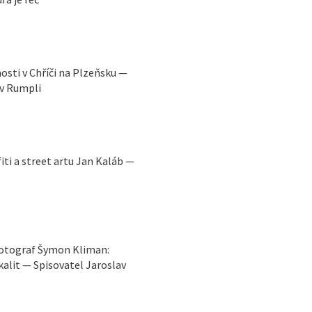
sti v Chříči na Plzeňsku —
av Rumpli
iti a street artu Jan Kaláb —
Fotograf Šymon Kliman:
kalit — Spisovatel Jaroslav