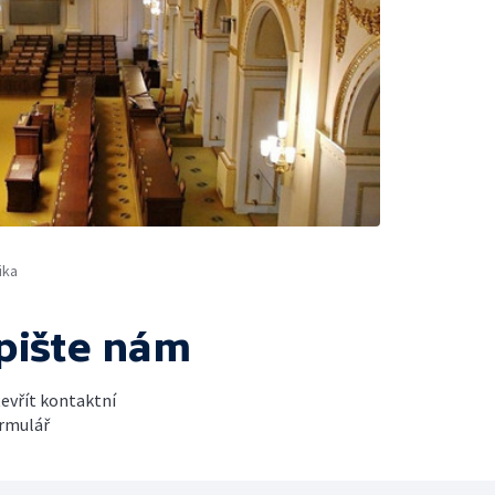
ika
pište nám
evřít kontaktní
rmulář