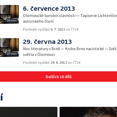
6. července 2013
Olomoucké barokní slavnosti — Tapiserie Lichtenšte
29 min
autorského čtení
Poslední vysílání
6. 7. 2013
na ČT24
29. června 2013
Noc literatury v Brně — Kniha Brno nacistické — Svě
27 min
světla v Olomouci
Poslední vysílání
29. 6. 2013
na ČT24
Dalších 10 dílů
í