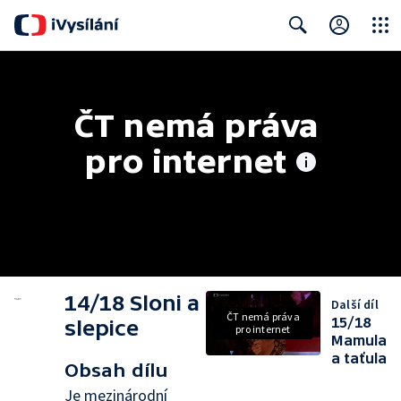
Close
Search
ČT nemá práva 
pro internet
14/18 Sloni a
Další díl
ČT nemá práva
15/18
slepice
pro internet
Mamula
a taťula
Obsah dílu
Je mezinárodní