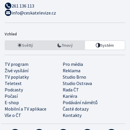
261 136 113
info@ceskatelevize.cz
Vzhled
Světlý
Tmavý
Systém
TV program
Pro média
Živé vysílání
Reklama
TV poplatky
Studio Brno
Teletext
Studio Ostrava
Podcasty
Rada ČT
Počasí
Kariéra
E-shop
Podávání námětů
Mobilní a TV aplikace
Časté dotazy
Vše o ČT
Kontakty