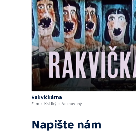
Rakvičkárna
Film
Krátký
Animovaný
Napište nám