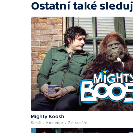
Ostatní také sleduj
Mighty Boosh
Seriál
Komedie
Zahraniční