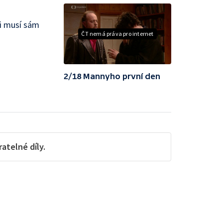
si musí sám
ČT nemá práva pro internet
2/18 Mannyho první den
telné díly.