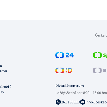
Česká t
no
trava
Divácké centrum
námětů
azy
každý všední den:
8:00—16:00 ho
261 136 113
info@ceskate