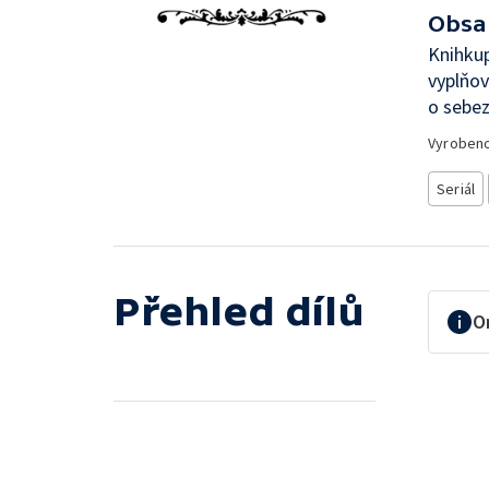
Obsa
Knihkup
vyplňo
o sebez
Vyroben
Seriál
Přehled dílů
O