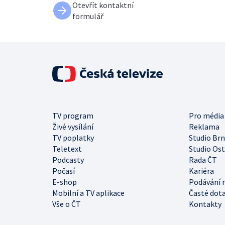
Otevřít kontaktní
formulář
TV program
Pro média
Živé vysílání
Reklama
TV poplatky
Studio Br
Teletext
Studio Os
Podcasty
Rada ČT
Počasí
Kariéra
E-shop
Podávání 
Mobilní a TV aplikace
Časté dot
Vše o ČT
Kontakty