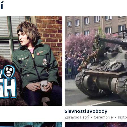
í
Slavnosti svobody
Zpravodajství
Ceremonie
Histo