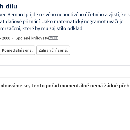
h dílu
ec Bernard přijde o svého nepoctivého účetního a zjistí, že 
vat daňové přiznání. Jako matematický negramot uvažuje
mrzačení, které by mu zajistilo odklad.
o
2000
•
Spojené království
Komediální seriál
Zahraniční seriál
mlouváme se, tento pořad momentálně nemá žádné přehra