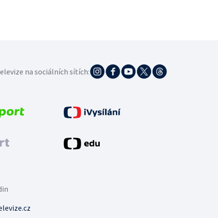
elevize na sociálních sítích:
din
levize.cz