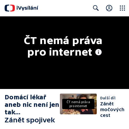
Close
Search
ČT nemá práva 
pro internet
Domácí lékař
Další díl
ČT nemá práva
aneb nic není jen
Zánět
pro internet
močových
tak...
cest
Zánět spojivek