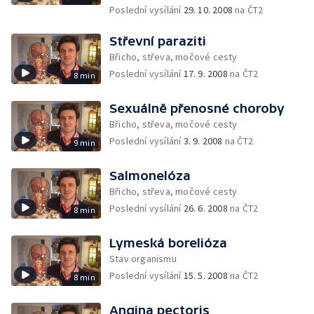
Poslední vysílání
29. 10. 2008
na ČT2
Střevní paraziti
Břicho, střeva, močové cesty
Poslední vysílání
17. 9. 2008
na ČT2
8 min
Sexuálně přenosné choroby
Břicho, střeva, močové cesty
Poslední vysílání
3. 9. 2008
na ČT2
9 min
Salmonelóza
Břicho, střeva, močové cesty
Poslední vysílání
26. 6. 2008
na ČT2
8 min
Lymeská borelióza
Stav organismu
Poslední vysílání
15. 5. 2008
na ČT2
8 min
Angina pectoris