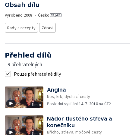
Obsah dílu
Vyrobeno
2008
•
Česko
Rady a recepty
Zdraví
Přehled dílů
19 přehratelných
Pouze přehratelné díly
Angína
Nos, krk, dýchací cesty
Poslední vysílání
14. 7. 2010
na ČT2
8 min
Nádor tlustého střeva a
konečníku
Břicho, střeva, močové cesty
8 min