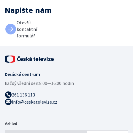
Napište nám
Otevřít
kontaktní
formulář
Divácké centrum
každý všední den:
8:00—16:00 hodin
261 136 113
info@ceskatelevize.cz
Vzhled