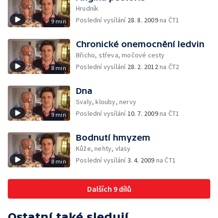
Hrudník
Poslední vysílání
28. 8. 2009
na ČT1
9 min
Chronické onemocnění ledvin
Břicho, střeva, močové cesty
Poslední vysílání
28. 2. 2012
na ČT2
8 min
Dna
Svaly, klouby, nervy
Poslední vysílání
10. 7. 2009
na ČT1
9 min
Bodnutí hmyzem
Kůže, nehty, vlasy
Poslední vysílání
3. 4. 2009
na ČT1
8 min
Dalších 9 dílů
Ostatní také sledují