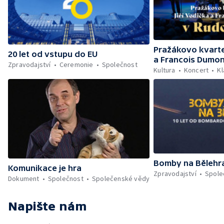
Pražákovo kvartet
20 let od vstupu do EU
a Francois Dumon
Zpravodajství
Ceremonie
Společnost
Kultura
Koncert
Kl
Bomby na Bělehr
Komunikace je hra
Zpravodajství
Spole
Dokument
Společnost
Společenské vědy
Napište nám