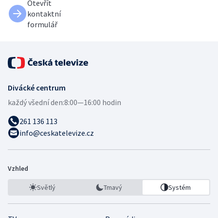
Otevřít
kontaktní
formulář
Divácké centrum
každý všední den:
8:00—16:00 hodin
261 136 113
info@ceskatelevize.cz
Vzhled
Světlý
Tmavý
Systém