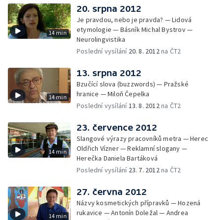
20. srpna 2012
Je pravdou, nebo je pravda? — Lidová
etymologie — Básník Michal Bystrov —
14 min
Neurolingvistika
Poslední vysílání
20. 8. 2012
na ČT2
13. srpna 2012
Bzučící slova (buzzwords) — Pražské
hranice — Miloň Čepelka
14 min
Poslední vysílání
13. 8. 2012
na ČT2
23. července 2012
Slangové výrazy pracovníků metra — Herec
Oldřich Vízner — Reklamní slogany —
14 min
Herečka Daniela Bartáková
Poslední vysílání
23. 7. 2012
na ČT2
27. června 2012
Názvy kosmetických přípravků — Hozená
rukavice — Antonín Doležal — Andrea
14 min