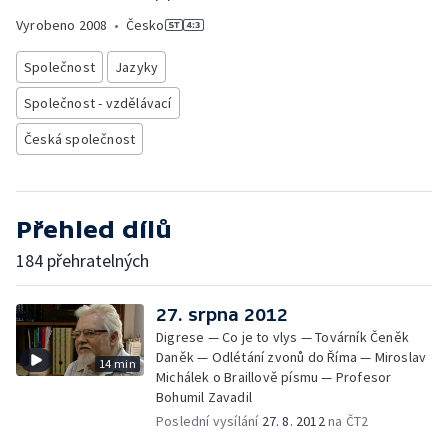
Vyrobeno
2008
•
Česko
Společnost
Jazyky
Společnost - vzdělávací
Česká společnost
Přehled dílů
184 přehratelných
27. srpna 2012
Digrese — Co je to vlys — Továrník Čeněk
Daněk — Odlétání zvonů do Říma — Miroslav
14 min
Michálek o Braillově písmu — Profesor
Bohumil Zavadil
Poslední vysílání
27. 8. 2012
na ČT2