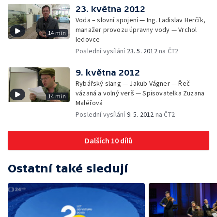
23. května 2012
Voda – slovní spojení — Ing. Ladislav Herčík,
manažer provozu úpravny vody — Vrchol
14 min
ledovce
Poslední vysílání
23. 5. 2012
na ČT2
9. května 2012
Rybářský slang — Jakub Vágner — Řeč
vázaná a volný verš — Spisovatelka Zuzana
14 min
Maléřová
Poslední vysílání
9. 5. 2012
na ČT2
Dalších 10 dílů
Ostatní také sledují