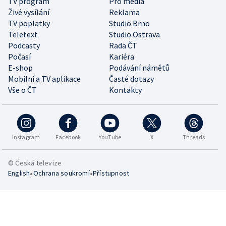
TV program
Pro média
Živé vysílání
Reklama
TV poplatky
Studio Brno
Teletext
Studio Ostrava
Podcasty
Rada ČT
Počasí
Kariéra
E-shop
Podávání námětů
Mobilní a TV aplikace
Časté dotazy
Vše o ČT
Kontakty
Instagram
Facebook
YouTube
X
Threads
© Česká televize
•
•
English
Ochrana soukromí
Přístupnost