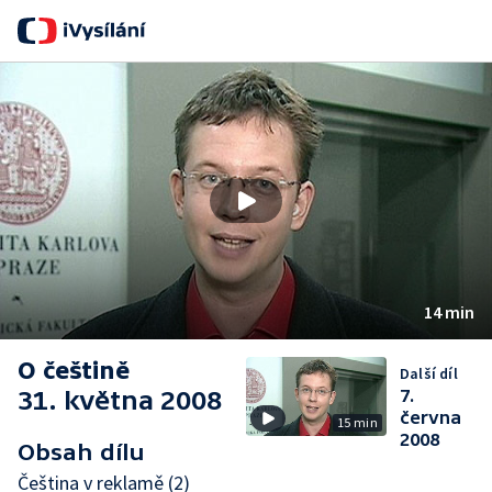
Se
14 min
O češtině
Další díl
31. května 2008
7.
června
15 min
2008
Obsah dílu
Čeština v reklamě (2)