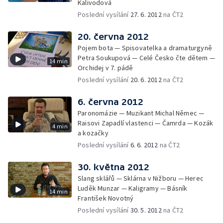
Kalivodová
Poslední vysílání
27. 6. 2012
na ČT2
20. června 2012
Pojem bota — Spisovatelka a dramaturgyně
Petra Soukupová — Celé Česko čte dětem —
14 min
Orchidej v 7. pádě
Poslední vysílání
20. 6. 2012
na ČT2
6. června 2012
Paronomázie — Muzikant Michal Němec —
Raisovi Zapadlí vlastenci — Čamrda — Kozák
4 min
a kozačky
Poslední vysílání
6. 6. 2012
na ČT2
30. května 2012
Slang sklářů — Sklárna v Nižboru — Herec
Luděk Munzar — Kaligramy — Básník
14 min
František Novotný
Poslední vysílání
30. 5. 2012
na ČT2