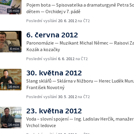
Pojem bota — Spisovatelka a dramaturgyně Petra S
14 min
dětem — Orchidej v 7. pádě
Poslední vysílání
20. 6. 2012
na ČT2
6. června 2012
Paronomázie — Muzikant Michal Němec — Raisovi Za
4 min
Kozák a kozačky
Poslední vysílání
6. 6. 2012
na ČT2
30. května 2012
Slang sklářů — Sklárna v Nižboru — Herec Luděk Mu
14 min
František Novotný
Poslední vysílání
30. 5. 2012
na ČT2
23. května 2012
Voda – slovní spojení — Ing. Ladislav Herčík, manaže
14 min
Vrchol ledovce