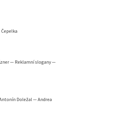
ň Čepelka
Vízner — Reklamní slogany —
Antonín Doležal — Andrea