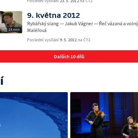
Poslední vysílání
23. 5. 2012
na ČT2
9. května 2012
Rybářský slang — Jakub Vágner — Řeč vázaná a volný
14 min
Maléřová
Poslední vysílání
9. 5. 2012
na ČT2
Dalších 10 dílů
í