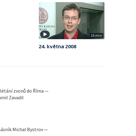
15 min
24. května 2008
dlétání zvonů do Říma —
umil Zavadil
Básník Michal Bystrov —