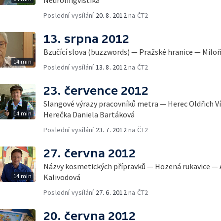
Poslední vysílání
20. 8. 2012
na ČT2
13. srpna 2012
Bzučící slova (buzzwords) — Pražské hranice — Milo
14 min
Poslední vysílání
13. 8. 2012
na ČT2
23. července 2012
Slangové výrazy pracovníků metra — Herec Oldřich 
14 min
Herečka Daniela Bartáková
Poslední vysílání
23. 7. 2012
na ČT2
27. června 2012
Názvy kosmetických přípravků — Hozená rukavice — 
14 min
Kalivodová
Poslední vysílání
27. 6. 2012
na ČT2
20. června 2012