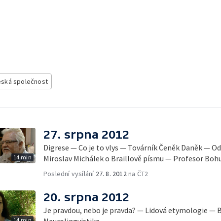
ská společnost
27. srpna 2012
Digrese — Co je to vlys — Továrník Čeněk Daněk — O
14 min
Miroslav Michálek o Braillově písmu — Profesor Boh
Poslední vysílání
27. 8. 2012
na ČT2
20. srpna 2012
Je pravdou, nebo je pravda? — Lidová etymologie — 
14 min
Neurolingvistika