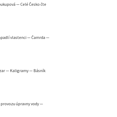
oukupová — Celé Česko čte
padlí vlastenci — Čamrda —
nzar — Kaligramy — Básník
r provozu úpravny vody —