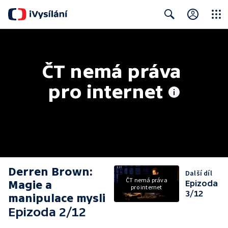
Close
Search
ČT nemá práva 
pro internet
Derren Brown:
Další díl
ČT nemá práva
Magie a
Epizoda
pro internet
3/12
manipulace mysli
Epizoda 2/12