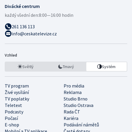
Divácké centrum
každý všední den:
8:00—16:00 hodin
261 136 113
info@ceskatelevize.cz
Vzhled
Světlý
Tmavý
Systém
TV program
Pro média
Živé vysílání
Reklama
TV poplatky
Studio Brno
Teletext
Studio Ostrava
Podcasty
Rada ČT
Počasí
Kariéra
E-shop
Podávání námětů
Mobilní a TV aplikace
Časté dotazy