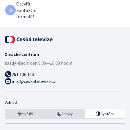
Otevřít
kontaktní
formulář
Divácké centrum
každý všední den:
8:00—16:00 hodin
261 136 113
info@ceskatelevize.cz
Vzhled
Světlý
Tmavý
Systém