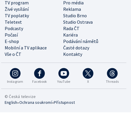
TV program
Pro média
Živé vysílání
Reklama
TV poplatky
Studio Brno
Teletext
Studio Ostrava
Podcasty
Rada ČT
Počasí
Kariéra
E-shop
Podávání námětů
Mobilní a TV aplikace
Časté dotazy
Vše o ČT
Kontakty
Instagram
Facebook
YouTube
X
Threads
© Česká televize
•
•
English
Ochrana soukromí
Přístupnost