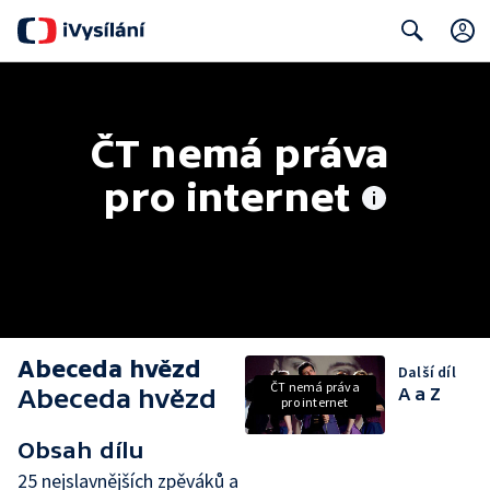
Search
ČT nemá práva 
pro internet
Abeceda hvězd
Další díl
ČT nemá práva
Abeceda hvězd
A a Z
pro internet
Obsah dílu
25 nejslavnějších zpěváků a