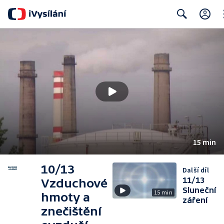
Cl
Search
15 min
10/13
Další díl
11/13
Vzduchové
Sluneční
15 min
hmoty a
záření
znečištění