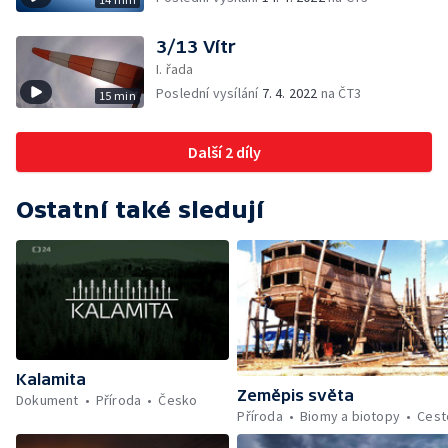
3/13 Vítr
I. řada
Poslední vysílání
7. 4. 2022
na ČT3
15 min
Další 2 díly
Ostatní také sledují
Kalamita
Zeměpis světa
Dokument
Příroda
Česko
Příroda
Biomy a biotopy
Cest