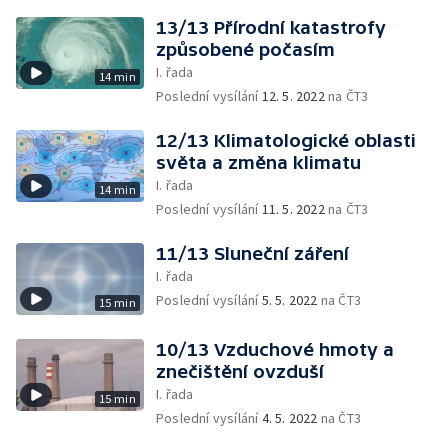
13/13 Přírodní katastrofy
způsobené počasím
I. řada
14 min
Poslední vysílání
12. 5. 2022
na ČT3
12/13 Klimatologické oblasti
světa a změna klimatu
I. řada
14 min
Poslední vysílání
11. 5. 2022
na ČT3
11/13 Sluneční záření
I. řada
Poslední vysílání
5. 5. 2022
na ČT3
15 min
10/13 Vzduchové hmoty a
znečištění ovzduší
I. řada
15 min
Poslední vysílání
4. 5. 2022
na ČT3