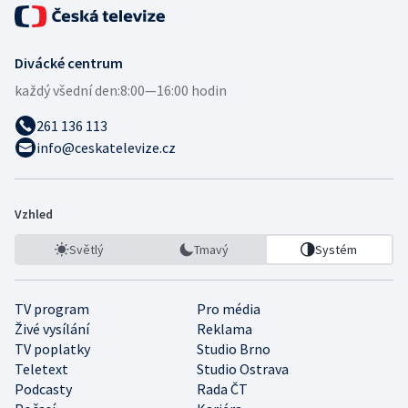
Divácké centrum
každý všední den:
8:00—16:00 hodin
261 136 113
info@ceskatelevize.cz
Vzhled
Světlý
Tmavý
Systém
TV program
Pro média
Živé vysílání
Reklama
TV poplatky
Studio Brno
Teletext
Studio Ostrava
Podcasty
Rada ČT