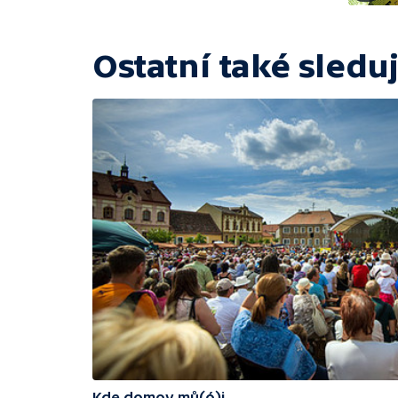
Ostatní také sleduj
Kde domov mů(ó)j