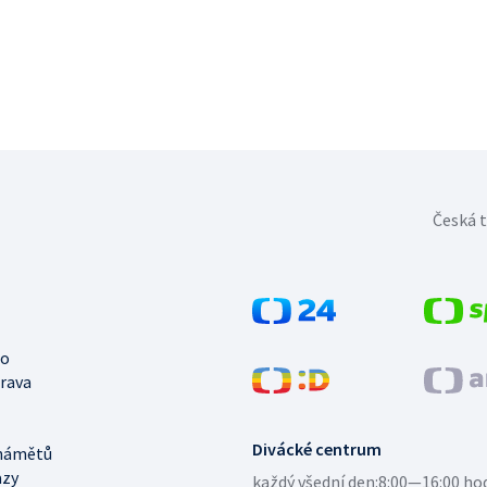
Česká t
no
trava
Divácké centrum
námětů
azy
každý všední den:
8:00—16:00 ho