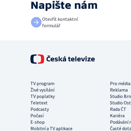
Napište nám
Otevřít kontaktní
formulář
TV program
Pro média
Živé vysílání
Reklama
TV poplatky
Studio Br
Teletext
Studio Os
Podcasty
Rada ČT
Počasí
Kariéra
E-shop
Podávání 
Mobilní a TV aplikace
Časté dot