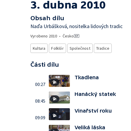
3. dubna 2010
Obsah dílu
Naďa Urbášková, nositelka lidových tradic
Vyrobeno
2010
•
Česko
Kultura
Folklór
Společnost
Tradice
Části dílu
Tkadlena
00:27
Hanácký statek
08:45
Vinařství roku
09:09
Veliká láska