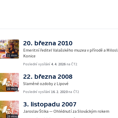
20. března 2010
Emeritní ředitel Valašského muzea v přírodě a Milos
21 min
Konice
Poslední vysílání
4. 4. 2026
na ČT2
22. března 2008
Slaměné ozdoby z Lipové
22 min
Poslední vysílání
16. 2. 2020
na ČT2
3. listopadu 2007
Jaroslav Štika — Ohlédnutí za Slováckým rokem
23 min