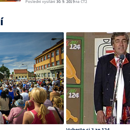
Poslední vysílání
30. 9. 2019
na ČT2
í
Vyberte si 3 ze 124