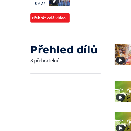
09:27
Přehrát celé video
Přehled dílů
3 přehratelné