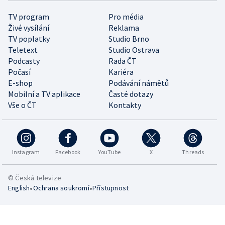
TV program
Pro média
Živé vysílání
Reklama
TV poplatky
Studio Brno
Teletext
Studio Ostrava
Podcasty
Rada ČT
Počasí
Kariéra
E-shop
Podávání námětů
Mobilní a TV aplikace
Časté dotazy
Vše o ČT
Kontakty
Instagram
Facebook
YouTube
X
Threads
© Česká televize
•
•
English
Ochrana soukromí
Přístupnost