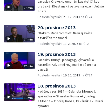
Jaroslav Orawski, emeritní kazatel Církve
bratrské: Křesťanská oslava narození Ježíše
27 min
Krista
Poslední vysílání
23. 12. 2013
na ČT24
20. prosince 2013
Otakáro Maria Schmidt: Na kraj světa
a tvůrčích možností
27 min
Poslední vysílání
13. 2. 2026
na ČT2
19. prosince 2013
Jaroslav Hrubý - pedagog, výtvarník a
kastelán: Adventní rozjímaní o dětech a
27 min
papeži
Poslední vysílání
19. 12. 2013
na ČT24
18. prosince 2013
Naděje, vzor 2014 — Gabriela Eibenová,
zpěvačka — Stanislav Komárek, biolog
31 min
a filosof — Ondřej Kobza, kavárník a kulturní
hybatel