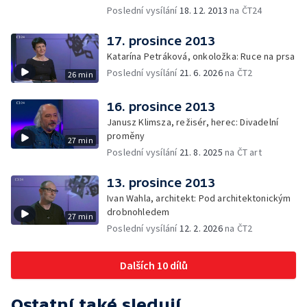
Poslední vysílání
18. 12. 2013
na ČT24
17. prosince 2013
Katarína Petráková, onkoložka: Ruce na prsa
Poslední vysílání
21. 6. 2026
na ČT2
26 min
16. prosince 2013
Janusz Klimsza, režisér, herec: Divadelní
proměny
27 min
Poslední vysílání
21. 8. 2025
na ČT art
13. prosince 2013
Ivan Wahla, architekt: Pod architektonickým
drobnohledem
27 min
Poslední vysílání
12. 2. 2026
na ČT2
Dalších 10 dílů
Ostatní také sledují