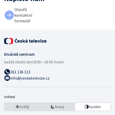
Otevřít
kontaktní
formulář
Divácké centrum
každý všední den:
8:00—16:00 hodin
261 136 113
info@ceskatelevize.cz
Vzhled
Světlý
Tmavý
Systém