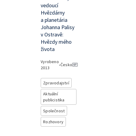
vedoucí
Hvězdárny
a planetária
Johanna Palisy
v Ostravě:
Hvězdy mého
života
Vyrobeno
•
Česko
2013
Zpravodajství
Aktuální
publicistika
Společnost
Rozhovory