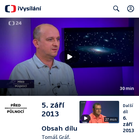
Search
30 min
5. září
Další
díl
2013
6.
27 min
září
Obsah dílu
2013
Tomáš Gráf,