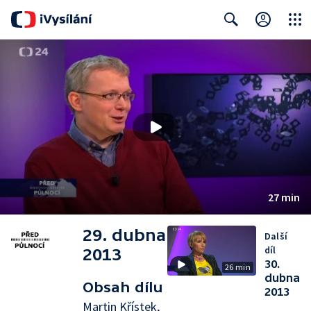
Close
Search
27 min
29. dubna
Další
díl
2013
30.
26 min
dubna
Obsah dílu
2013
Martin Křístek,