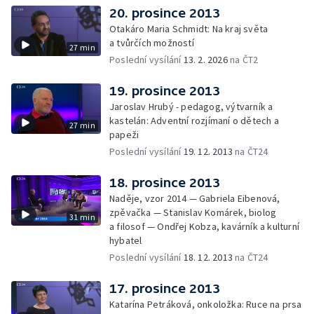
20. prosince 2013
Otakáro Maria Schmidt: Na kraj světa
a tvůrčích možností
27 min
Poslední vysílání
13. 2. 2026
na ČT2
19. prosince 2013
Jaroslav Hrubý - pedagog, výtvarník a
kastelán: Adventní rozjímaní o dětech a
27 min
papeži
Poslední vysílání
19. 12. 2013
na ČT24
18. prosince 2013
Naděje, vzor 2014 — Gabriela Eibenová,
zpěvačka — Stanislav Komárek, biolog
31 min
a filosof — Ondřej Kobza, kavárník a kulturní
hybatel
Poslední vysílání
18. 12. 2013
na ČT24
17. prosince 2013
Katarína Petráková, onkoložka: Ruce na prsa