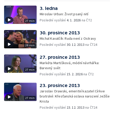
3. ledna
Miroslav Urban: Život psaný nití
Poslední vysílání
4. 1. 2026
na ČT2
27 min
30. prosince 2013
Michal Kavalčík: Ruda není z Ostravy
Poslední vysílání
30. 12. 2013
na ČT24
28 min
27. prosince 2013
Markéta Martišková, módní návrhářka:
Barevný svět
27 min
Poslední vysílání
15. 2. 2026
na ČT2
23. prosince 2013
Jaroslav Orawski, emeritní kazatel Církve
bratrské: Křesťanská oslava narození Ježíše
27 min
Krista
Poslední vysílání
23. 12. 2013
na ČT24