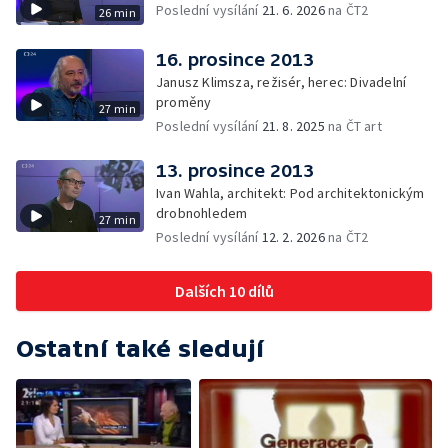
Poslední vysílání
21. 6. 2026
na ČT2
26 min
16. prosince 2013
Janusz Klimsza, režisér, herec: Divadelní
proměny
27 min
Poslední vysílání
21. 8. 2025
na ČT art
13. prosince 2013
Ivan Wahla, architekt: Pod architektonickým
drobnohledem
27 min
Poslední vysílání
12. 2. 2026
na ČT2
Dalších 10 dílů
Ostatní také sledují