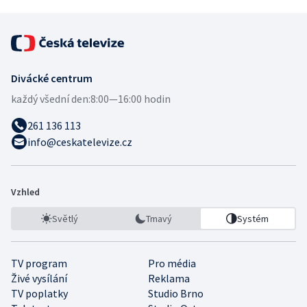
Divácké centrum
každý všední den:
8:00—16:00 hodin
261 136 113
info@ceskatelevize.cz
Vzhled
Světlý
Tmavý
Systém
TV program
Pro média
Živé vysílání
Reklama
TV poplatky
Studio Brno