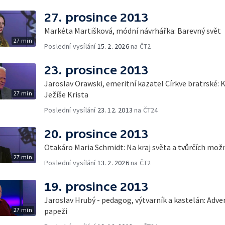
27. prosince 2013
Markéta Martišková, módní návrhářka: Barevný svět
27 min
Poslední vysílání
15. 2. 2026
na ČT2
23. prosince 2013
Jaroslav Orawski, emeritní kazatel Církve bratrské: 
27 min
Ježíše Krista
Poslední vysílání
23. 12. 2013
na ČT24
20. prosince 2013
Otakáro Maria Schmidt: Na kraj světa a tvůrčích mož
27 min
Poslední vysílání
13. 2. 2026
na ČT2
19. prosince 2013
Jaroslav Hrubý - pedagog, výtvarník a kastelán: Adve
27 min
papeži