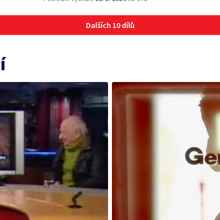
Dalších 10 dílů
í