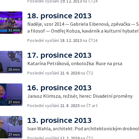
Poslední vysílání
19. 12. 2013
na ČT24
18. prosince 2013
Naděje, vzor 2014 — Gabriela Eibenová, zpěvačka — 
31 min
a filosof — Ondřej Kobza, kavárník a kulturní hybatel
Poslední vysílání
18. 12. 2013
na ČT24
17. prosince 2013
Katarína Petráková, onkoložka: Ruce na prsa
26 min
Poslední vysílání
21. 6. 2026
na ČT2
16. prosince 2013
Janusz Klimsza, režisér, herec: Divadelní proměny
27 min
Poslední vysílání
21. 8. 2025
na ČT art
13. prosince 2013
Ivan Wahla, architekt: Pod architektonickým drobn
27 min
Poslední vysílání
12. 2. 2026
na ČT2