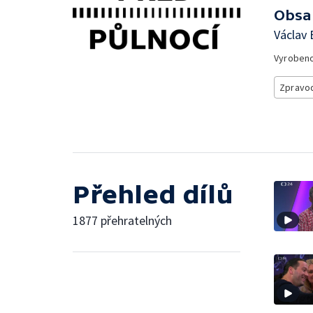
Obsa
Václav 
Vyroben
Zpravod
Přehled dílů
1877 přehratelných