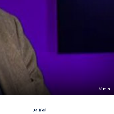
28 min
Další díl