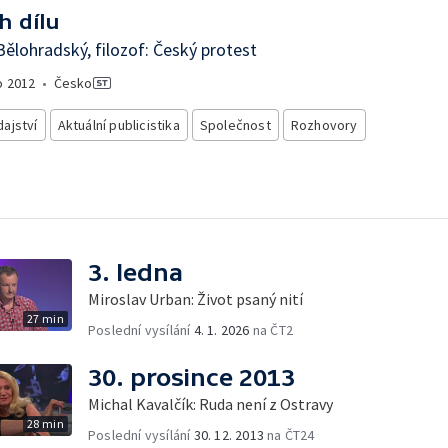
h dílu
Bělohradský, filozof: Český protest
o
2012
•
Česko
ajství
Aktuální publicistika
Společnost
Rozhovory
3. ledna
Miroslav Urban: Život psaný nití
27 min
Poslední vysílání
4. 1. 2026
na ČT2
30. prosince 2013
Michal Kavalčík: Ruda není z Ostravy
28 min
Poslední vysílání
30. 12. 2013
na ČT24