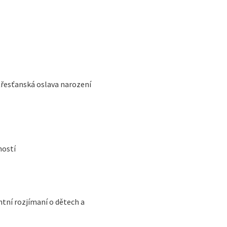
Křesťanská oslava narození
ností
ntní rozjímaní o dětech a