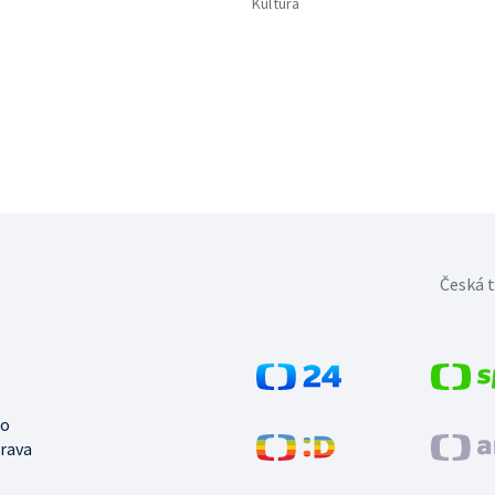
Kultura
Česká t
no
trava