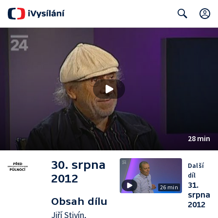
Search
28 min
30. srpna
Další
díl
2012
31.
26 min
srpna
Obsah dílu
2012
Jiří Stivín,