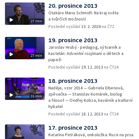
20. prosince 2013
Otakáro Maria Schmidt: Na kraj světa
a tvůrčích možností
27 min
Poslední vysílání
13. 2. 2026
na ČT2
19. prosince 2013
Jaroslav Hrubý - pedagog, výtvarník a
kastelán: Adventní rozjímaní o dětech a
27 min
papeži
Poslední vysílání
19. 12. 2013
na ČT24
18. prosince 2013
Naděje, vzor 2014 — Gabriela Eibenová,
zpěvačka — Stanislav Komárek, biolog
31 min
a filosof — Ondřej Kobza, kavárník a kulturní
hybatel
Poslední vysílání
18. 12. 2013
na ČT24
17. prosince 2013
Katarína Petráková, onkoložka: Ruce na prsa