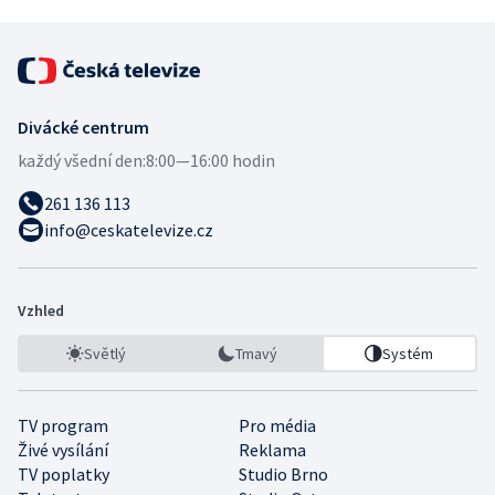
Divácké centrum
každý všední den:
8:00—16:00 hodin
261 136 113
info@ceskatelevize.cz
Vzhled
Světlý
Tmavý
Systém
TV program
Pro média
Živé vysílání
Reklama
TV poplatky
Studio Brno