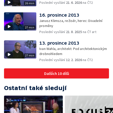
Poslední vysílání
21. 6. 2026
na ČT2
26 min
16. prosince 2013
Janusz Klimsza, režisér, herec: Divadelní
proměny
27 min
Poslední vysílání
21. 8. 2025
na ČT art
13. prosince 2013
Ivan Wahla, architekt: Pod architektonickým
drobnohledem
27 min
Poslední vysílání
12. 2. 2026
na ČT2
Dalších 10 dílů
Ostatní také sledují