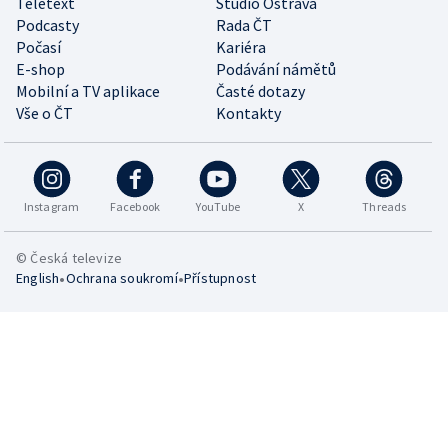
Teletext
Studio Ostrava
Podcasty
Rada ČT
Počasí
Kariéra
E-shop
Podávání námětů
Mobilní a TV aplikace
Časté dotazy
Vše o ČT
Kontakty
Instagram
Facebook
YouTube
X
Threads
© Česká televize
•
•
English
Ochrana soukromí
Přístupnost