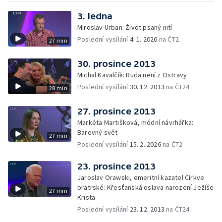
3. ledna
Miroslav Urban: Život psaný nití
Poslední vysílání
4. 1. 2026
na ČT2
27 min
30. prosince 2013
Michal Kavalčík: Ruda není z Ostravy
Poslední vysílání
30. 12. 2013
na ČT24
28 min
27. prosince 2013
Markéta Martišková, módní návrhářka:
Barevný svět
27 min
Poslední vysílání
15. 2. 2026
na ČT2
23. prosince 2013
Jaroslav Orawski, emeritní kazatel Církve
bratrské: Křesťanská oslava narození Ježíše
27 min
Krista
Poslední vysílání
23. 12. 2013
na ČT24