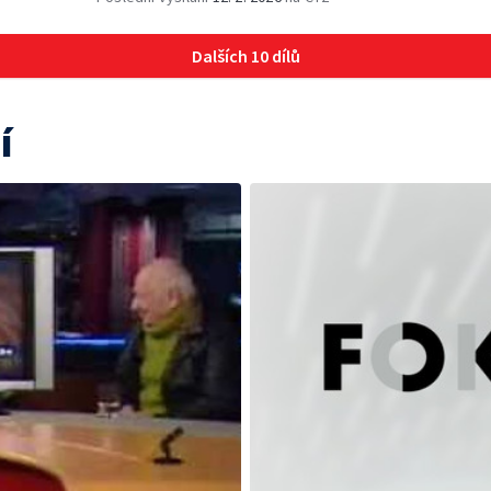
Dalších 10 dílů
í