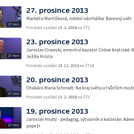
27. prosince 2013
Markéta Martišková, módní návrhářka: Barevný svět
27 min
Poslední vysílání
15. 2. 2026
na ČT2
23. prosince 2013
Jaroslav Orawski, emeritní kazatel Církve bratrské: 
27 min
Ježíše Krista
Poslední vysílání
23. 12. 2013
na ČT24
20. prosince 2013
Otakáro Maria Schmidt: Na kraj světa a tvůrčích mož
27 min
Poslední vysílání
13. 2. 2026
na ČT2
19. prosince 2013
Jaroslav Hrubý - pedagog, výtvarník a kastelán: Adve
27 min
papeži