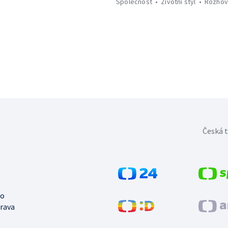
Společnost
Životní styl
Rozhov
Česká t
no
trava