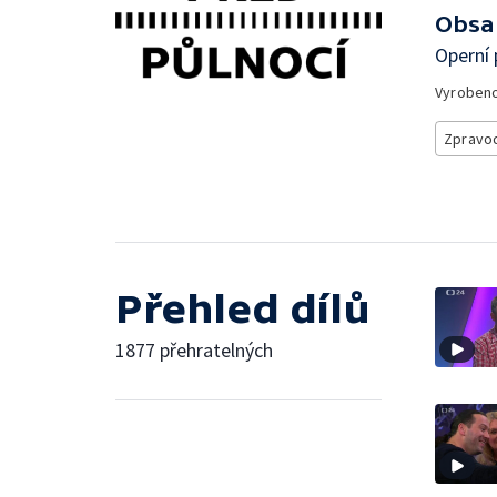
Obsa
Operní 
Vyroben
Zpravod
Přehled dílů
1877 přehratelných