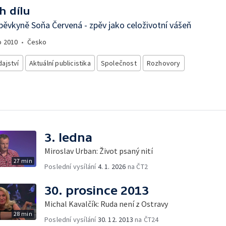
h dílu
pěvkyně Soňa Červená - zpěv jako celoživotní vášeň
o
2010
•
Česko
ajství
Aktuální publicistika
Společnost
Rozhovory
3. ledna
Miroslav Urban: Život psaný nití
27 min
Poslední vysílání
4. 1. 2026
na ČT2
30. prosince 2013
Michal Kavalčík: Ruda není z Ostravy
28 min
Poslední vysílání
30. 12. 2013
na ČT24