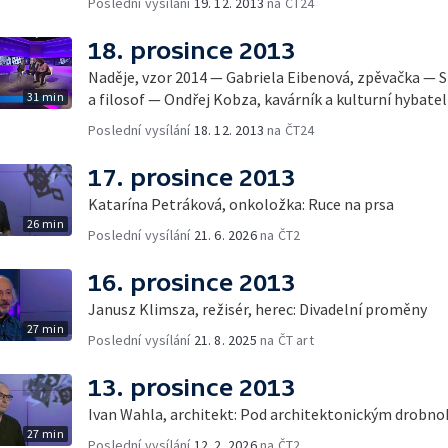
Poslední vysílání
19. 12. 2013
na ČT24
18. prosince 2013
Naděje, vzor 2014 — Gabriela Eibenová, zpěvačka — 
31 min
a filosof — Ondřej Kobza, kavárník a kulturní hybatel
Poslední vysílání
18. 12. 2013
na ČT24
17. prosince 2013
Katarína Petráková, onkoložka: Ruce na prsa
26 min
Poslední vysílání
21. 6. 2026
na ČT2
16. prosince 2013
Janusz Klimsza, režisér, herec: Divadelní proměny
27 min
Poslední vysílání
21. 8. 2025
na ČT art
13. prosince 2013
Ivan Wahla, architekt: Pod architektonickým drobn
27 min
Poslední vysílání
12. 2. 2026
na ČT2