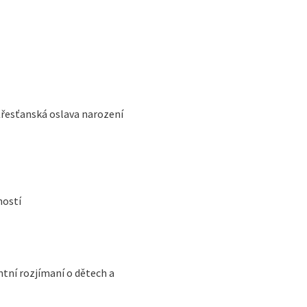
Křesťanská oslava narození
ností
ntní rozjímaní o dětech a